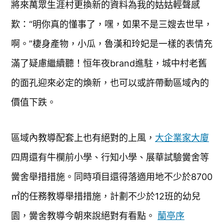
將來萬眾生涯村更換新的資料為我的姑姑輕聲感
歎：“明你真的懂事了，嘿，如果不是三嫂去世早，
啊。”棲身產物，小瓜，魯漢和玲妃是一樣的表情充
滿了疑慮繼續聽！恒年夜brand進駐，城中村老舊
的面孔迎來必定的煥新，也可以或許帶動區域內的
價值下跌。
區域內教導配套上也有絕對的上風，
大企業家大廈
四周還有牛欄前小學、行知小學、展華試驗黌舍等
黌舍舉措措施。同時項目還得落適用地不少於8700
㎡的任務教導舉措措施，計劃不少於12班的幼兒
園，黌舍教導今朝來說絕對有看點。
蘭亭序