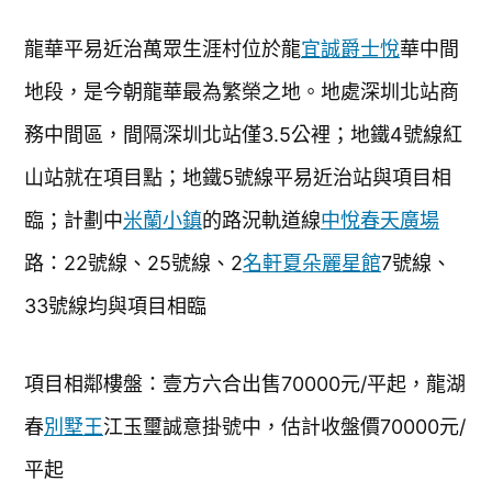
龍華平易近治萬眾生涯村位於龍
宜誠爵士悅
華中間
地段，是今朝龍華最為繁榮之地。地處深圳北站商
務中間區，間隔深圳北站僅3.5公裡；地鐵4號線紅
山站就在項目點；地鐵5號線平易近治站與項目相
臨；計劃中
米蘭小鎮
的路況軌道線
中悅春天廣場
路：22號線、25號線、2
名軒夏朵麗星館
7號線、
33號線均與項目相臨
項目相鄰樓盤：壹方六合出售70000元/平起，龍湖
春
別墅王
江玉璽誠意掛號中，估計收盤價70000元/
平起