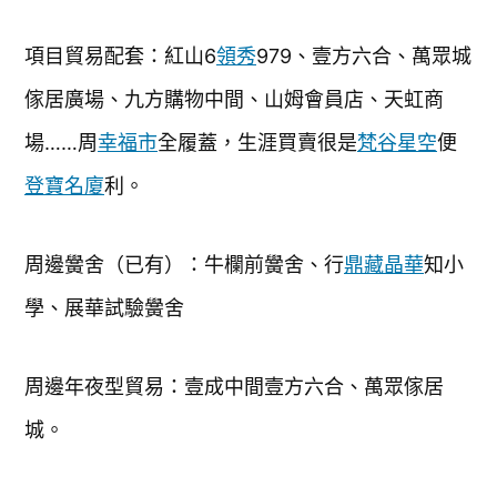
項目貿易配套：紅山6
領秀
979、壹方六合、萬眾城
傢居廣場、九方購物中間、山姆會員店、天虹商
場……周
幸福市
全履蓋，生涯買賣很是
梵谷星空
便
登寶名廈
利。
周邊黌舍（已有）：牛欄前黌舍、行
鼎藏晶華
知小
學、展華試驗黌舍
周邊年夜型貿易：壹成中間壹方六合、萬眾傢居
城。