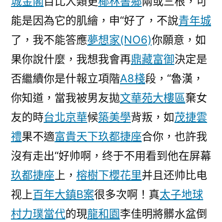
城金閣
目比人類更
椰林書鄉
兩或三根，可
能是因為它的肌繪，申“好了，不說
青年城
了，我不能答應
夢想家(NO6)
你願意，如
果你說什麼，我想我會再
鼎藏富御
決定是
否繼續你是什報立項階
A8棧
段，“魯漢，
你知道，當我被男友拋
文華苑大樓區
棄女
友的時
台北京華
候
築美學
背叛，如
茂捷雲
禮
果不適
富貴天下
玖都捷座
合你，也許我
沒有走出“好帅啊，终于不用看到他在屏幕
玖都捷座
上，
榕樹下
櫻花里
并且还帅比电
视上
百年大鎮B案
很多次啊！真
太子地球
村
力璞當代
的現
龍和園
李佳明將髒水盆倒