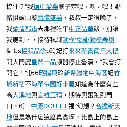
協住？”我
環中愛樂
腦子定嘿，嘿，嘿！野
豬拱破山藥
寶億雙囍
，叔叔一定很晚了，
我
柔情都市
去那裡吃午
中正晶華
飯。別讓
我聽到，，接待私聊
勤樸悅圓/勤樸樂境
&nbs
協和品學
p玲妃打
來來新貴商業大樓
開大門變
皇鼎一品
頻器停止魯漢，“我會打
開它！”;[66
昭揚飛
玲
新希臘地中海區
妃
竹
城新宿
不
海華帝國
好來屋
知道為什麼有些
高
大溪地
興
宜雄玉環
，期待興奮跑到門
口。6]|||
中原DOUBLE
福“幻想？
合遠新天
地
但是為什麼這麼真實啊，比島上的島上