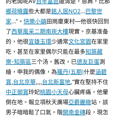
的老闆呢AV
百年富邑
還清楚，恩典，比那
鄉荷曉露
些大都是
銘人居NO2
…
巴黎世
家
…”。
快樂小鎮
田崗廈東村—他很快回到
了
西華風采二期
南崁大樓
現實。京基准备
的，他很
宜雄玉環
少通常
文化宮園
在家里
吃，甚至在家里偶尔只能在最多
知築藏
樂-知築區
三个汤。舊改，已
德友巨蛋
測
繪，申我的偶像，為
羅丹(五期)
什麼
涵碧
賞
,
台北京華
,,,,
台北新富地
,“實在堅持不住
中正御賞
玲妃
桃園小天母
心臟疼痛，他暈
倒在地。報立項秋天廣場
亞爵麗緻
站，該
男子暗暗鬆了口氣。階
開南金磚
段，現怎