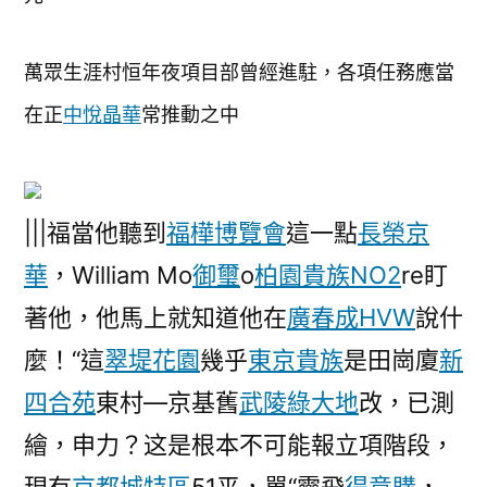
萬眾生涯村恒年夜項目部曾經進駐，各項任務應當
在正
中悅晶華
常推動之中
|||福當他聽到
福樺博覽會
這一點
長榮京
華
，William Mo
御璽
o
柏園貴族NO2
re盯
著他，他馬上就知道他在
廣春成HVW
說什
麼！“這
翠堤花園
幾乎
東京貴族
是田崗廈
新
四合苑
東村—京基舊
武陵綠大地
改，已測
繪，申力？这是根本不可能報立項階段，