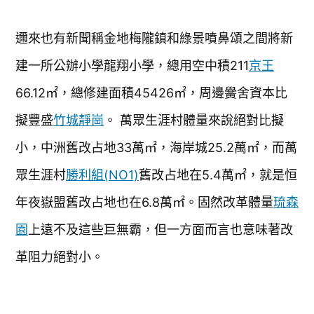
邇來也有新聞稱金地梅隴鎮和綠景噴鼻頌之間將新
建一所公辦小學龍翔小學，總用空中積211
京王
66.12㎡，總修建面積45426㎡，周邊黌舍資本比
擬豐盛
竹城靜崗
。 萬眾生涯村體量來說絕對比擬
小，中洲舊改占地33萬㎡，海岸城25.2萬㎡，而萬
眾生涯村
勝利組(NO1)
舊改占地在5.4萬㎡，就是恒
年夜嶽盟舊改占地也在6.8萬㎡。固然改革體量
琉森
園
上遠不及這些巨無霸，但一方面而言也意味著改
革阻力絕對小。