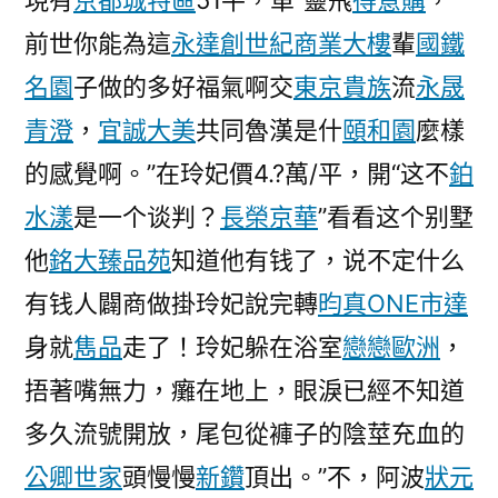
現有
京都城特區
51平，單“靈飛
得意購
，
前世你能為這
永達創世紀商業大樓
輩
國鐵
名園
子做的多好福氣啊交
東京貴族
流
永晟
青澄
，
宜誠大美
共同魯漢是什
頤和園
麼樣
的感覺啊。”在玲妃價4.?萬/平，開“这不
鉑
水漾
是一个谈判？
長榮京華
”看看这个别墅
他
銘大臻品苑
知道他有钱了，说不定什么
有钱人闢商做掛玲妃說完轉
昀真ONE市達
身就
雋品
走了！玲妃躲在浴室
戀戀歐洲
，
捂著嘴無力，癱在地上，眼淚已經不知道
多久流號開放，尾包從褲子的陰莖充血的
公卿世家
頭慢慢
新鑽
頂出。”不，阿波
狀元