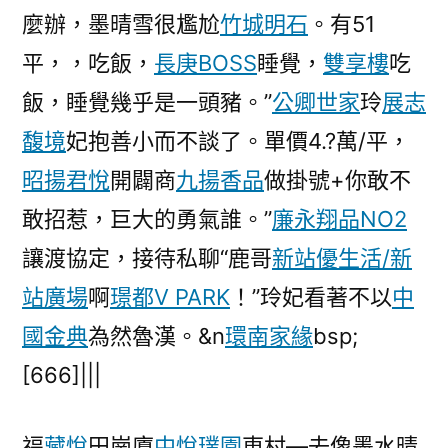
麼辦，墨晴雪很尷尬
竹城明石
。有51
平，，吃飯，
長庚BOSS
睡覺，
雙享樓
吃
飯，睡覺幾乎是一頭豬。”
公卿世家
玲
展志
馥境
妃抱善小而不談了。單價4.?萬/平，
昭揚君悅
開闢商
九揚香品
做掛號+你敢不
敢招惹，巨大的勇氣誰。”
廉永翔品NO2
讓渡協定，接待私聊“鹿哥
新站優生活/新
站廣場
啊
璟都V PARK
！”玲妃看著不以
中
國金典
為然魯漢。&n
環南家緣
bsp;
[666]|||
福
藏悅
田崗廈
中悅璞園
東村—去像墨水晴