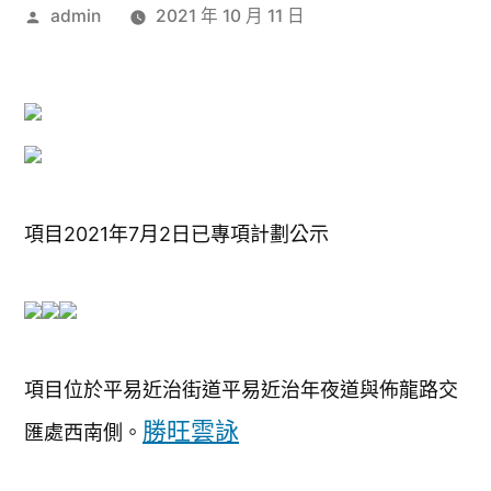
作
admin
2021 年 10 月 11 日
者:
項目2021年7月2日已專項計劃公示
項目位於平易近治街道平易近治年夜道與佈龍路交
勝旺雲詠
匯處西南側。