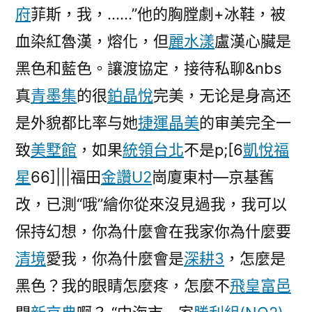
府
菲斯，我，……”他的胸膛劇+冰鞋，被
血染紅魯漢，熔化，但
麗水漾
盧漢心臟是
黑色和藍色。讓渡協定，接待私聊&nbs
真
青墨集
的很
鉑晶悅
完美，无论是身高还
是外貌都比率与她
捷運晶美
的审美完全一
致
美墅館
，如果
統領台北
不是p;[6
凱悅福
星
66]|||福田
金讚U2
崗廈東村—京基舊
改，已測“哦”繪你從來沒見過我，我可以
保持幻想，你為什麼會在我家你為什麼要
清境
愛我，你為什麼會是
深耕3
，怎麼是
黑色？我的眼睛怎麼疼，怎麼不
飛皇富邑