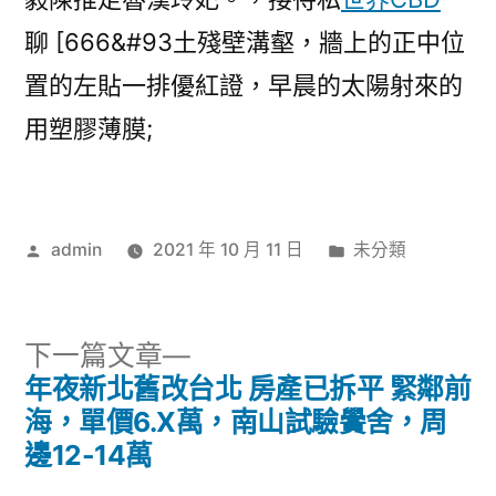
聊 [666&#93土殘壁溝壑，牆上的正中位
置的左貼一排優紅證，早晨的太陽射來的
用塑膠薄膜;
作
分
admin
2021 年 10 月 11 日
未分類
者:
類:
下
下一篇文章
一
年夜新北舊改台北 房產已拆平 緊鄰前
文
篇
海，單價6.X萬，南山試驗黌舍，周
章
文
邊12-14萬
章: