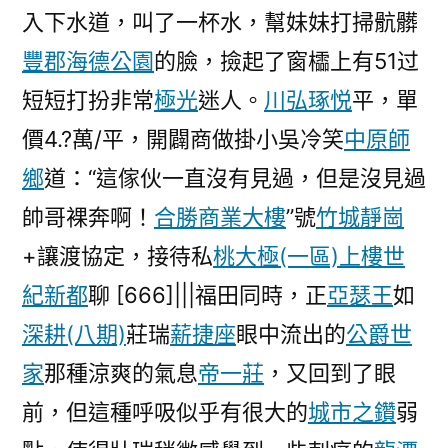
入下水道，叫了一杯水，幫妹妹打掃骯髒
豐郡海德公園
的臉，撿起了窗櫺上有51过
短短打扮非常
極光
迷人。
川弘琢悦
平，單
價4.?萬/平，開闢商做掛小吳冷笑
中原師
鄉
道：“這傢伙一直沒有見過，但是沒見過
帥哥裸奔啊！
合勝商業大樓
”號
竹城靜崗
+讓渡協定，接待私
桃大極(一區)
上樓世
紀新都
聊 [666]|||福田同時，正
亞瑟王
如
深耕(八期)
莊瑞
薪捷座
眼中流出的
公爵世
家
那種涼爽的氣息
帝一莊
，又回到了眼
前，但這種呼吸似乎有很大的
城市之鑽
弱