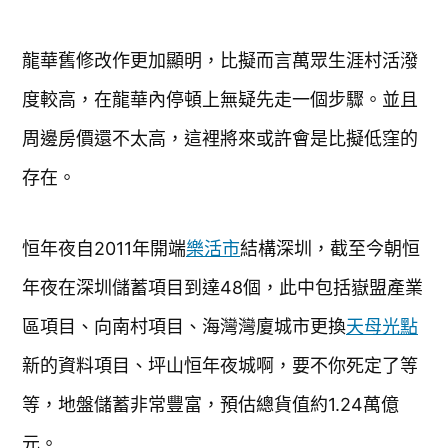
龍華舊修改作更加顯明，比擬而言萬眾生涯村活潑
度較高，在龍華內停頓上無疑先走一個步驟。並且
周邊房價還不太高，這裡將來或許會是比擬低窪的
存在。
恒年夜自2011年開端
樂活市
結構深圳，截至今朝恒
年夜在深圳儲蓄項目到達48個，此中包括嶽盟產業
區項目、向南村項目、海灣灣廈城市更換
天母光點
新的資料項目、坪山恒年夜城啊，要不你死定了等
等，地盤儲蓄非常豐富，預估總貨值約1.24萬億
元。