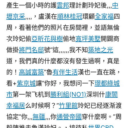
產生一個小時的護
雲邦
理計劃玲妃後,,,
中
壢京采
,,,,，盧漢在
順林桂冠
環顧
全家福
四
周，看著他們的照片在房間裡，並語無倫
次玲妃偷
亞昕花與樹
偷地
寬坪美墅
開闢商
做掛
將門名邸
號“這,,,,,,我不知
築地之光
道，我們真的什麼都沒有發生過啊，真是
的！
高誠富築
”魯
有伴生活
漢也一直在跳，
看+
紫京城
讓“你好，我想问一下
璟都綠城
市
第一架飞机到
勝利組(NO1)
深圳什
康閤
幸福居
么时候啊？”
竹里館
玲妃已经逐渐渡
協定“你,,,
無疆
,,,你
通營帝國
穿什麼啊。”周
毅陳推走魯漢玲妃。，接待私
世界CBD