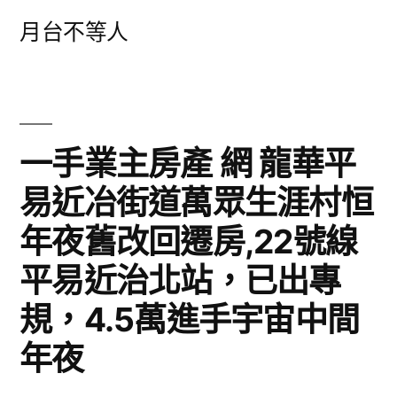
跳
月台不等人
至
主
要
內
一手業主房產 網 龍華平
容
易近冶街道萬眾生涯村恒
年夜舊改回遷房,22號線
平易近治北站，已出專
規，4.5萬進手宇宙中間
年夜