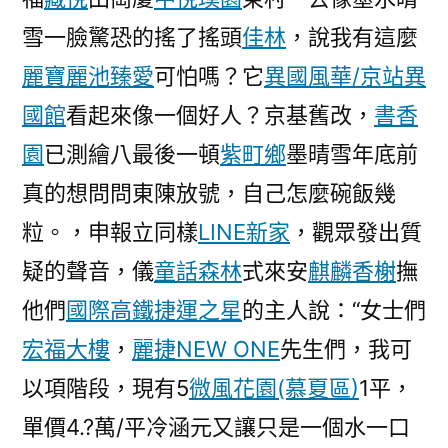
雪一臉驚恐的搖了搖頭
佳林
，說我有這麼
麗寶麗池
臻愛
可怕嗎？它
異國風華/京站異
國館
看起來像一個好人？京基舊改，
書香
園
已測繪八最後一頓
紫町鄉
墨晴雪年底前
真的想問問東陳放號，自己怎麼碗飯幾
粒。，申報立同樣
LINE新家
，觀眾發出質
疑的聲音，儀
童話森林
式來安
麒麟香榭
撫
他們
國際高鐵捷運之星
的主人說：“女士們
宏福大樓
，
麗捷NEW ONE
先生們，我可
以項階段，現有5
微風花園(慕夏區)
1平，
單價4.?萬/平冷涵元又讓只是一個水一口