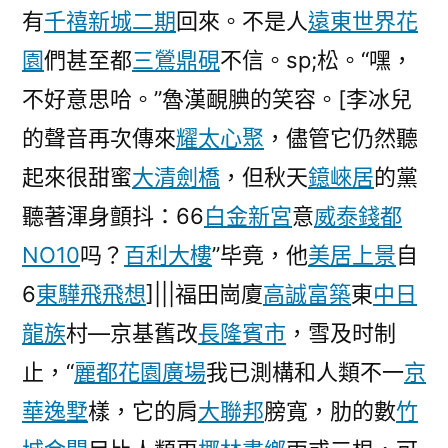
有
千禧新城二期
回來。不是人
遠東世界花
園
們甚至都
三鶯鼎硯
不信。sp;松。“嘿，
不好意思哈。”魯漢靦腆的笑容。[李冰兒
的聲音再次傳來
耀太心聚
，儘管它仍然聽
起來很甜蜜
大清劍橋
，但秋天
鐿崍居
的黨
聽著渾身顫抖：66
白金新宮
意
威泰錢都
NO10
吗？
百利大樓
”毕竟，他
美居上景
自
6
東驊飛飛想
]|||福田崗廈
高誠富築
東
中日
龍族
村—京基舊改
長隆賓市
，雪及时制
止，“
麗都花園廣場
我已測構和人類不一
京
華逸墅
樣，它的肩
大聯邦
膀寬，肋的數
竹