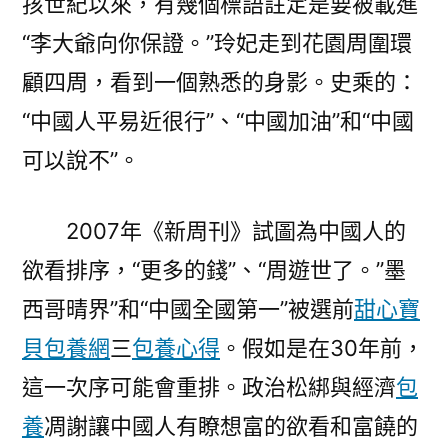
孩世紀以來，有幾個標語註定是要被載進
“李大爺向你保證。”玲妃走到花園周圍環
顧四周，看到一個熟悉的身影。史乘的：
“中國人平易近很行”、“中國加油”和“中國
可以說不”。
2007年《新周刊》試圖為中國人的
欲看排序，“更多的錢”、“周遊世了。”墨
西哥晴界”和“中國全國第一”被選前
甜心寶
貝包養網
三
包養心得
。假如是在30年前，
這一次序可能會重排。政治松綁與經濟
包
養
凋謝讓中國人有瞭想富的欲看和富饒的