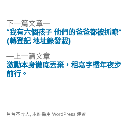
者:
類:
下
下一篇文章
一
“我有六個孩子 他們的爸爸都被抓瞭”
文
篇
(轉登記 地址錄發載)
章
文
下
上一篇文章
章:
導
一
激勵本身徹底丟棄，租寫字樓年夜步
篇
前行。
覽
文
章:
月台不等人
,
本站採用 WordPress 建置