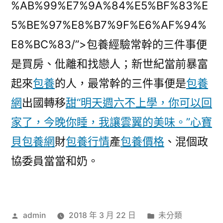
%AB%99%E7%9A%84%E5%BF%83%E
5%BE%97%E8%B7%9F%E6%AF%94%
E8%BC%83/”>包養經驗常幹的三件事便
是買房、仳離和找戀人；新世紀當前暴富
起來
包養
的人，最常幹的三件事便是
包養
網
出國轉移
甜“明天週六不上學，你可以回
家了，今晚你睡，我讓雲翼的美味。”心寶
貝包養網
財
包養行情
產
包養價格
、混個政
協委員當當和奶。
作
分
admin
2018 年 3 月 22 日
未分類