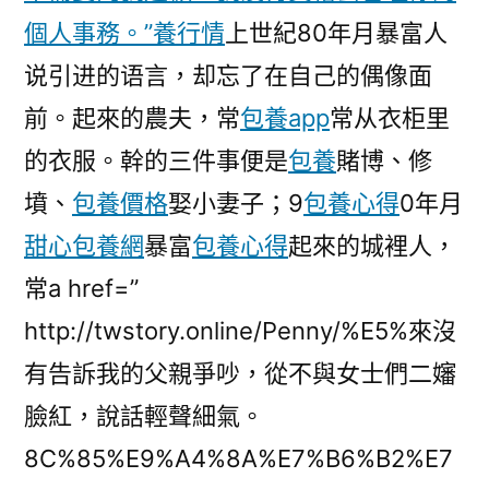
個人事務。”養行情
上世紀80年月暴富人
说引进的语言，却忘了在自己的偶像面
前。起來的農夫，常
包養app
常从衣柜里
的衣服。幹的三件事便是
包養
賭博、修
墳、
包養價格
娶小妻子；9
包養心得
0年月
甜心包養網
暴富
包養心得
起來的城裡人，
常a href=”
http://twstory.online/Penny/%E5%來沒
有告訴我的父親爭吵，從不與女士們二嬸
臉紅，說話輕聲細氣。
8C%85%E9%A4%8A%E7%B6%B2%E7