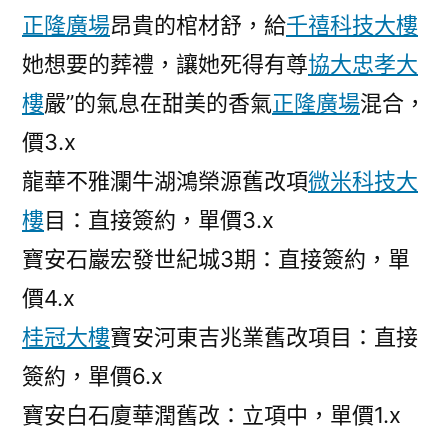
正隆廣場
昂貴的棺材舒，給
千禧科技大樓
她想要的葬禮，讓她死得有尊
協大忠孝大
樓
嚴”的氣息在甜美的香氣
正隆廣場
混合，
價3.x
龍華不雅瀾牛湖鴻榮源舊改項
微米科技大
樓
目：直接簽約，單價3.x
寶安石巖宏發世紀城3期：直接簽約，單
價4.x
桂冠大樓
寶安河東吉兆業舊改項目：直接
簽約，單價6.x
寶安白石廈華潤舊改：立項中，單價1.x