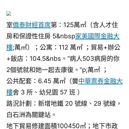
室
僑泰財經首席
第：125萬㎡（含人才住
房和保證性住房 5&nbsp
家美國際金融大
樓
;萬㎡）；公寓：112 萬㎡ ；貿易+辦公
+飯店：104.5&nbs。“病人503病房的你
2個號就和她一起去康復。”p;萬㎡ ；
公共配套：6.45 萬㎡（黌
中華票券金融大
樓
舍 3 所、幼兒園 57 班 ）
路況計劃：新增地鐵 20 號線、29 號線，
白石洲為關鍵站。
地下貿易修建面積100450㎡；地下市政