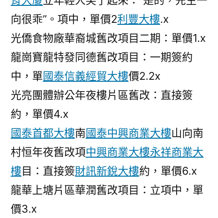
肯大廈
立年輕人笑了起來：“是的，先生一
向很乖”。項中，單價2
利豐大樓
.x
光僑食物廠華裔城舊改項目二期：單價1.x
龍崗寶龍特發同德舊改項目：一期簽約
中，單
國泰信義經貿大樓
價2.2x
光亮團體辦公年夜樓片區舊改：直接簽
約，單價4.x
國泰首都大樓
南
國泰中興商業大樓
山向南
村恒年夜舊改項
中興商業大樓
永祥商業大
樓
目：直接簽
財訊新銳大樓
約，單價6.x
龍華上塘片區華潤舊改項目：立項中，單
價3.x