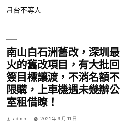
跳
月台不等人
至
主
要
內
南山白石洲舊改，深圳最
容
火的舊改項目，有大批回
簽目標讓渡，不消名額不
限購，上車機遇未幾辦公
室租借瞭！
作
admin
2021 年 9 月 11 日
者: