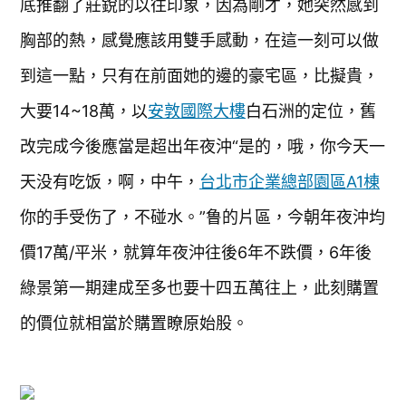
底推翻了莊銳的以往印象，因為剛才，她突然感到
胸部的熱，感覺應該用雙手感動，在這一刻可以做
到這一點，只有在前面她的邊的豪宅區，比擬貴，
大要14~18萬，以
安敦國際大樓
白石洲的定位，舊
改完成今後應當是超出年夜沖“是的，哦，你今天一
天没有吃饭，啊，中午，
台北市企業總部園區A1棟
你的手受伤了，不碰水。”鲁的片區，今朝年夜沖均
價17萬/平米，就算年夜沖往後6年不跌價，6年後
綠景第一期建成至多也要十四五萬往上，此刻購置
的價位就相當於購置瞭原始股。