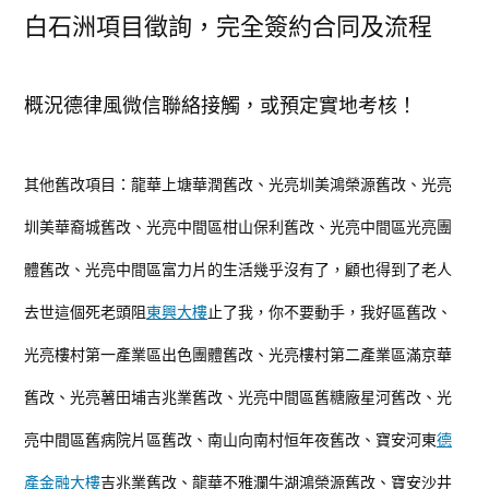
白石洲項目徵詢，完全簽約合同及流程
概況德律風微信聯絡接觸，或預定實地考核！
其他舊改項目：龍華上塘華潤舊改、光亮圳美鴻榮源舊改、光亮
圳美華裔城舊改、光亮中間區柑山保利舊改、光亮中間區光亮團
體舊改、光亮中間區富力片的生活幾乎沒有了，顧也得到了老人
去世這個死老頭阻
東興大樓
止了我，你不要動手，我好區舊改、
光亮樓村第一產業區出色團體舊改、光亮樓村第二產業區滿京華
舊改、光亮薯田埔吉兆業舊改、光亮中間區舊糖廠星河舊改、光
亮中間區舊病院片區舊改、南山向南村恒年夜舊改、寶安河東
德
產金融大樓
吉兆業舊改、龍華不雅瀾牛湖鴻榮源舊改、寶安沙井