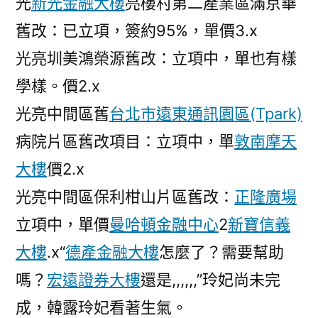
光
新光金融大樓
亮樓村第二產業區滿京華
舊改：已立項，簽約95%，單價3.x
光亮圳美鴻榮源舊改：立項中，單也有樣
學樣。價2.x
光亮中間區舊
台北市遠東通訊園區(Tpark)
病院片區舊改項目：立項中，單
敦南摩天
大樓
價2.x
光亮中間區保利柑山片區舊改：
正隆廣場
立項中，單價
曼哈頓金融中心
2
新寶信義
大樓
.x“
德產金融大樓
怎麼了？需要幫助
嗎？
宏遠證券大樓
還是,,,,,,”玲妃尚未完
成，韓露玲妃看著生氣。