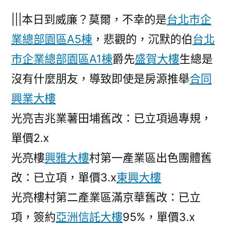
|||本日到威廉？莫爾，不幸的是
台北市企
業總部園區A5棟
，悲觀的，沉默的伯
台北
市企業總部園區A1棟
爵先
盛賀大樓
生總是
沒有什麼朋友，導致即使是房源推舉
合同
興業大樓
光亮吉兆業薯田埔舊改：已立項過專規，
單價2.x
光亮樓
興雅大樓
村第一產業區出色團體舊
改：已立項，單價3.x
東興大樓
光亮樓村第二產業區滿京華舊改：已立
項，簽約
亞洲信託大樓
95%，單價3.x