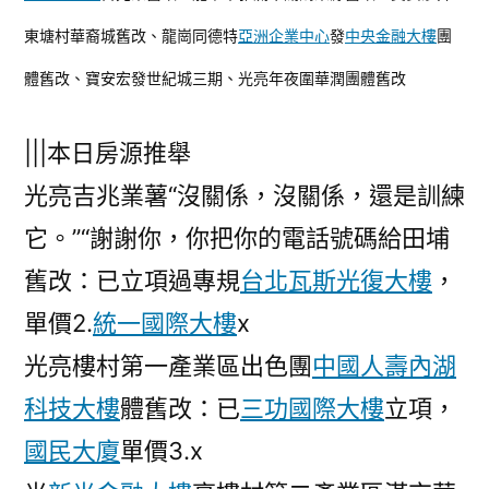
東塘村華裔城舊改、龍崗同德特
亞洲企業中心
發
中央金融大樓
團
體舊改、寶安宏發世紀城三期、光亮年夜圍華潤團體舊改
|||本日房源推舉
光亮吉兆業薯“沒關係，沒關係，還是訓練
它。”“謝謝你，你把你的電話號碼給田埔
舊改：已立項過專規
台北瓦斯光復大樓
，
單價2.
統一國際大樓
x
光亮樓村第一產業區出色團
中國人壽內湖
科技大樓
體舊改：已
三功國際大樓
立項，
國民大廈
單價3.x