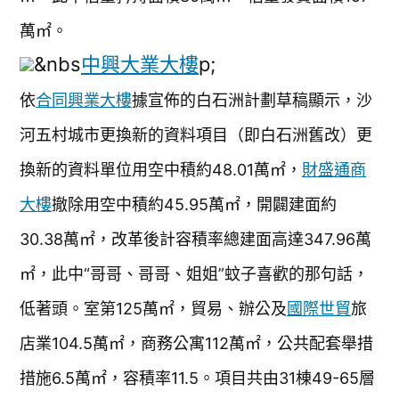
萬㎡。
&nbs
中興大業大樓
p;
依
合同興業大樓
據宣佈的白石洲計劃草稿顯示，沙
河五村城市更換新的資料項目（即白石洲舊改）更
換新的資料單位用空中積約48.01萬㎡，
財盛通商
大樓
撤除用空中積約45.95萬㎡，開闢建面約
30.38萬㎡，改革後計容積率總建面高達347.96萬
㎡，此中“哥哥、哥哥、姐姐”蚊子喜歡的那句話，
低著頭。室第125萬㎡，貿易、辦公及
國際世貿
旅
店業104.5萬㎡，商務公寓112萬㎡，公共配套舉措
措施6.5萬㎡，容積率11.5。項目共由31棟49-65層