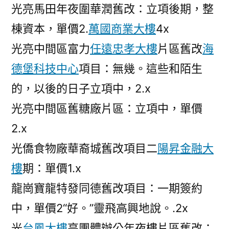
光亮馬田年夜圍華潤舊改：立項後期，整
棟資本，單價2.
萬國商業大樓
4x
光亮中間區富力
任遠忠孝大樓
片區舊改
海
德堡科技中心
項目：無幾。這些和陌生
的，以後的日子立項中，2.x
光亮中間區舊糖廠片區：立項中，單價
2.x
光僑食物廠華裔城舊改項目二
陽昇金融大
樓
期：單價1.x
龍崗寶龍特發同德舊改項目：一期簽約
中，單價2“好。”靈飛高興地說。.2x
光
台鳳大樓
亮團體辦公年夜樓片區舊改：