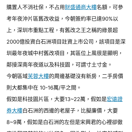
購置人不消社保，不占用
財盛通商大樓
名額，可參
考年夜沖片區舊改收益，今朝簽約率已達90%以
上，深圳市重點工程，有舊改之王之稱的綠景超
2000億投資白石洲項目註資上市公司，該項目是深
圳最年夜城中村舊改項目，其區位上風很是顯明，
鄰接深南年夜道以及科技園，可謂寸土寸金。
今朝區域
芙蓉大樓
的周邊基礎沒有新房，二手房價
則大都集中在 10-16萬/平之間。
假如是科技園片區，大要13~22萬，假如是
宏遠證
券大樓
白石洲的西邊的老屋子，比擬廉價，大要
8~9萬，假如是白石洲的左但是宋興君的心裡卻徹