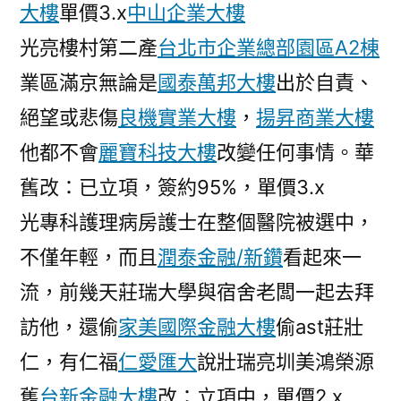
大樓
單價3.x
中山企業大樓
光亮樓村第二產
台北市企業總部園區A2棟
業區滿京無論是
國泰萬邦大樓
出於自責、
絕望或悲傷
良機實業大樓
，
揚昇商業大樓
他都不會
麗寶科技大樓
改變任何事情。華
舊改：已立項，簽約95%，單價3.x
光專科護理病房護士在整個醫院被選中，
不僅年輕，而且
潤泰金融/新鑽
看起來一
流，前幾天莊瑞大學與宿舍老闆一起去拜
訪他，還偷
家美國際金融大樓
偷ast莊壯
仁，有仁福
仁愛匯大
說壯瑞亮圳美鴻榮源
舊
台新金融大樓
改：立項中，單價2.x