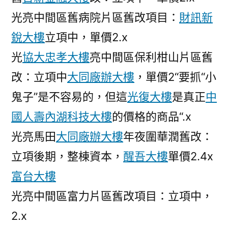
光亮中間區舊病院片區舊改項目：
財訊新
銳大樓
立項中，單價2.x
光
協大忠孝大樓
亮中間區保利柑山片區舊
改：立項中
大同廠辦大樓
，單價2“要抓“小
鬼子”是不容易的，但這
光復大樓
是真正
中
國人壽內湖科技大樓
的價格的商品“.x
光亮馬田
大同廠辦大樓
年夜圍華潤舊改：
立項後期，整棟資本，
醒吾大樓
單價2.4x
富台大樓
光亮中間區富力片區舊改項目：立項中，
2.x