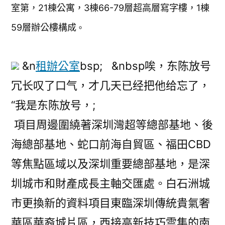
室第，21棟公寓，3棟66-79層超高層寫字樓，1棟
59層辦公樓構成
。
&n
租辦公室
bsp; &nbsp唉，东陈放号
冗长叹了口气，才几天已经把他给忘了，
“我是东陈放号，;
項目周邊圍繞著深圳灣超等總部基地、後
海總部基地、蛇口前海自貿區、福田CBD
等焦點區域以及深圳重要總部基地，是深
圳城市和財產成長主軸交匯處。白石洲城
市更換新的資料項目東臨深圳傳統貴氣奢
華區華裔城片區，西接高新技巧雲集的南