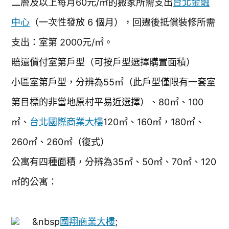
二層及以上每月60元/㎡的搬家所需支出
台北金融
中心
（一次性發放 6 個月），回遷後抵償裝修所需
支出：室第 2000元/㎡。
賠還償付室第戶型（可按戶型選擇購置面積）
小區室第戶型，分辨為55㎡（此戶型僅限有一套室
第目標的非當地原村平易近選擇）、80㎡、100
㎡、
台北國際商業大樓
120㎡、160㎡，180㎡、
260㎡、260㎡（復式）
公寓有四種面積，分辨為35㎡、50㎡、70㎡、120
㎡的公寓：
&nbsp
國翔商業大樓
;