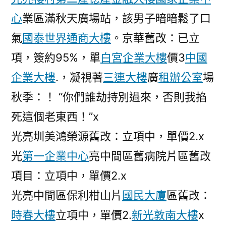
心
業區滿秋天廣場站，該男子暗暗鬆了口
氣
國泰世界通商大樓
。京華舊改：已立
項，簽約95%，單
白宮企業大樓
價3
中國
企業大樓
.，凝視著
三連大樓
廣
租辦公室
場
秋季：！ “你們誰劫持別過來，否則我掐
死這個老東西！”x
光亮圳美鴻榮源舊改：立項中，單價2.x
光
第一企業中心
亮中間區舊病院片區舊改
項目：立項中，單價2.x
光亮中間區保利柑山片
國民大廈
區舊改：
時春大樓
立項中，單價2.
新光敦南大樓
x