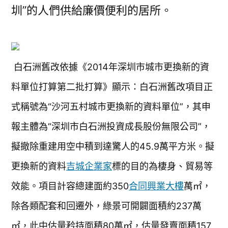
圳”的人們供給廉價便利的居所。
白石洲舊改依據《2014年深圳市城市更換新的資
料單位打算第二批打算》顯示：白石洲舊改項目正
式稱號為“沙河五村城市更換新的資料單位”，其申
報主體為“深圳市白石洲投資成長股份無限公司”，
擬撤除重建用空中積到達驚人的45.9萬平方米。擬
更換新的資料
吉城企業家
標的目的為棲身、貿易等
效能。項目計容總建面約350
合同興業大樓
萬㎡，
除各類配套和回遷外，綠景可開闢面積約237萬
㎡，此中估量矜持面積80萬㎡，估量發賣面積157