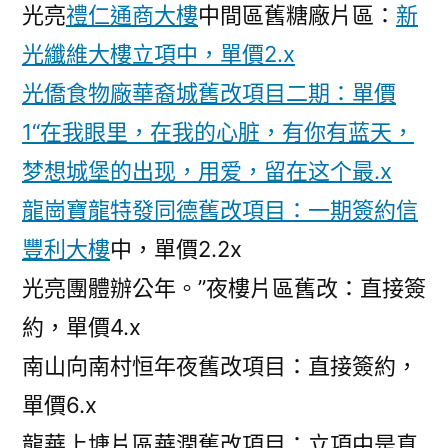
光亮
禮仁通商大樓
中間區舊糖廠片區：
新
光纖維大樓立項中，單價2.x
光僑食物廠華裔城舊改項目二期：單價
1“在我眼里，在我的心脏，有你有蓝天，
梦想城堡的出现，用爱，留在这个最.x
龍崗寶龍特發同德舊改項目：一期簽約
信
豐利大樓
中，單價2.2x
光亮團體辦公年。”夜樓片區舊改：直接簽
約，單價4.x
南山向南村恒年夜舊改項目：直接簽約，
單價6.x
龍華上塘片區華潤舊改項目：立項中是真