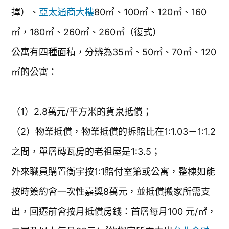
擇）、
亞太通商大樓
80㎡、100㎡、120㎡、160
㎡，180㎡、260㎡、260㎡（復式）
公寓有四種面積，分辨為35㎡、50㎡、70㎡、120
㎡的公寓：
（1）2.8萬元/平方米的貨泉抵償；
（2）物業抵償，物業抵償的拆賠比在1:1.03－1:1.2
之間，單層磚瓦房的老祖屋是1:3.5；
外來職員購置衡宇按1:1賠付室第或公寓，整棟如能
按時簽約會一次性嘉獎8萬元，並抵償搬家所需支
出，回遷前會按月抵償房錢：首層每月100 元/㎡，