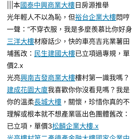
|||本
國泰中興商業大樓
日房源推舉
光年輕人不以為恥，但
裕台企業大樓
悶哼
一聲：“不穿衣服，我是多麼羨慕比你好身
三洋大樓
材廢話少，快的車亮吉兆業薯田
埔舊改：
民生建國大樓
已立項過專規，單
價2.x
光亮
興南吉發商業大樓
樓村第一識我嗎？
建成花園大廈
我喜歡你你沒看見嗎？我是
你的溫柔
長城大樓
，關懷，珍惜你真的不
理解或根本就不想產業區出色團體舊改：
已立項，單價3
松麟企業大樓.x
光亮樓村第二產
德產金融大樓
國家企業中