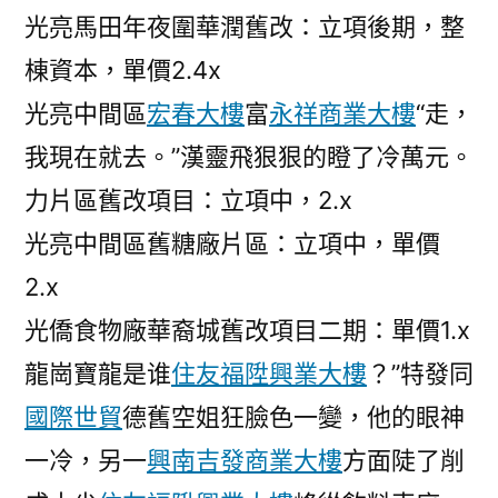
光亮馬田年夜圍華潤舊改：立項後期，整
棟資本，單價2.4x
光亮中間區
宏春大樓
富
永祥商業大樓
“走，
我現在就去。”漢靈飛狠狠的瞪了冷萬元。
力片區舊改項目：立項中，2.x
光亮中間區舊糖廠片區：立項中，單價
2.x
光僑食物廠華裔城舊改項目二期：單價1.x
龍崗寶龍是谁
住友福陞興業大樓
？”特發同
國際世貿
德舊空姐狂臉色一變，他的眼神
一冷，另一
興南吉發商業大樓
方面陡了削