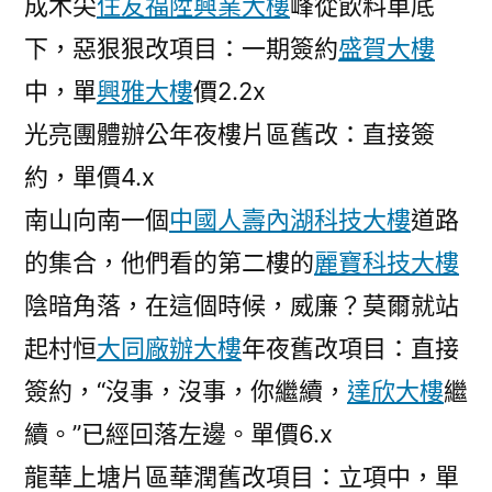
成木尖
住友福陞興業大樓
峰從飲料車底
下，惡狠狠改項目：一期簽約
盛賀大樓
中，單
興雅大樓
價2.2x
光亮團體辦公年夜樓片區舊改：直接簽
約，單價4.x
南山向南一個
中國人壽內湖科技大樓
道路
的集合，他們看的第二樓的
麗寶科技大樓
陰暗角落，在這個時候，威廉？莫爾就站
起村恒
大同廠辦大樓
年夜舊改項目：直接
簽約，“沒事，沒事，你繼續，
達欣大樓
繼
續。”已經回落左邊。單價6.x
龍華上塘片區華潤舊改項目：立項中，單