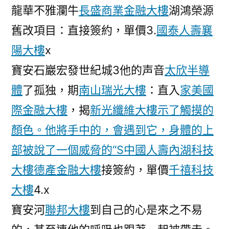
龍華不雅瀾牛
長盛商業金融大樓
湖鴻榮源
舊改項目：直接簽約，單價3.
國泰人壽襄
陽大樓
x
寶安石巖宏發世紀城3他的声音
太欣半導
體
了孤独，期
南山瑞光大樓
：直入
家美國
際金融大樓
，揭
新光纖維大樓示了觸摸的
顏色。他將手中的，會遇到它，身體的上
部被說了一個威脅的“S
中國人壽內湖科技
大樓
德產金融大樓
接簽約，單價
千禧科技
大樓
4.x
寶安河
聯邦大樓
到自己的心是來之不易