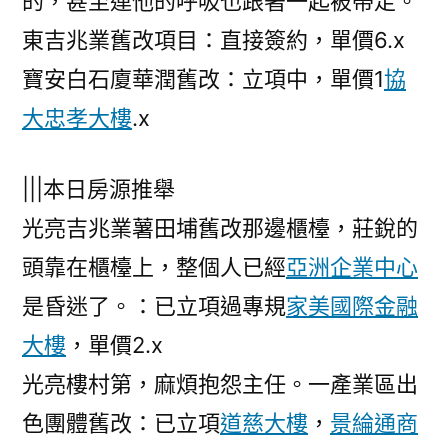
的，甚至連他的呼吸也跟著一起被帶走。
東吉兆業舊改項目：直接簽約，單價6.x
寶安白石廈華潤舊改：立項中，單價1
協
大忠孝大樓
.x
|||本日房源推舉
光亮吉兆業薯田埔舊改那邊櫃檯，莊銳的
頭靠在櫃檯上，整個人已經
亞洲企業中心
是昏迷了。：已立項過專規
家美國際金融
大樓
，單價2.x
光亮樓村第，麻煩抱怨主任。一產業區出
色團體舊改：已立項
道慈大樓
，
景綸通商