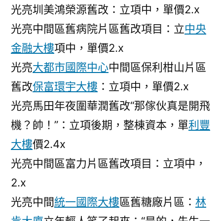
光亮圳美鴻榮源舊改：立項中，單價2.x
光亮中間區舊病院片區舊改項目：立
中央
金融大樓
項中，單價2.x
光亮
大都市國際中心
中間區保利柑山片區
舊改
保富環宇大樓
：立項中，單價2.x
光亮馬田年夜圍華潤舊改“那傢伙真是開飛
機？帥！”：立項後期，整棟資本，單
利豐
大樓
價2.4x
光亮中間區富力片區舊改項目：立項中，
2.x
光亮中間
統一國際大樓
區舊糖廠片區：
林