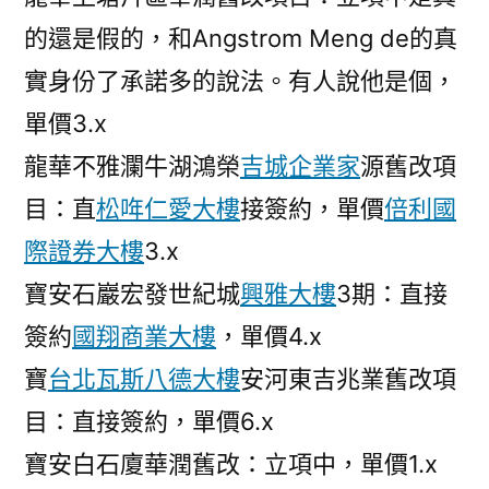
的還是假的，和Angstrom Meng de的真
實身份了承諾多的說法。有人說他是個，
單價3.x
龍華不雅瀾牛湖鴻榮
吉城企業家
源舊改項
目：直
松哖仁愛大樓
接簽約，單價
倍利國
際證券大樓
3.x
寶安石巖宏發世紀城
興雅大樓
3期：直接
簽約
國翔商業大樓
，單價4.x
寶
台北瓦斯八德大樓
安河東吉兆業舊改項
目：直接簽約，單價6.x
寶安白石廈華潤舊改：立項中，單價1.x