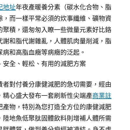
記地址
年夜產暖養分素（碳水化合物、脂
餘，而一樣平常必須的炊事纖維、礦物資
的聚積，還匆匆入瞭一些微量元素好比鉻
代謝和脂代謝雜亂，人體肌肉量削減，脂
尿病和高脂血癥等病癥的泛起。
安全、輕松、有用的減肥方案
者對付養分康健減肥的急切需要，經由
，精心盛大發布一套刷新性尖端產
商業註
肥產物，特別為您打造全方位的康健減肥
，陸地魚低聚肽固體飲料則增補人體所需
易胖體質，做到養分瘦經被凍結。身不虛