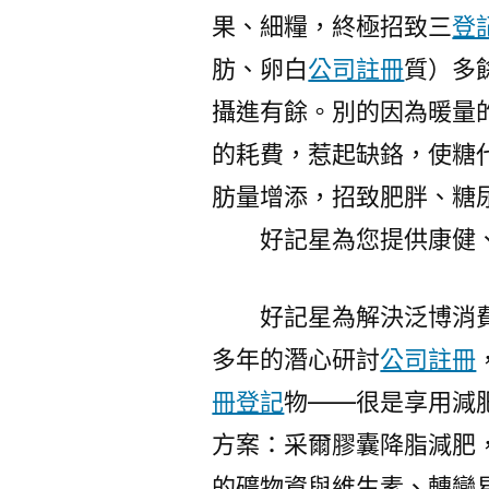
果、細糧，終極招致三
登
肪、卵白
公司註冊
質）多
攝進有餘。別的因為暖量
的耗費，惹起缺鉻，使糖
肪量增添，招致肥胖、糖
好記星為您提供康健、
好記星為解決泛博消費
多年的潛心研討
公司註冊
冊登記
物——很是享用減
方案：采爾膠囊降脂減肥
的礦物資與維生素、轉變