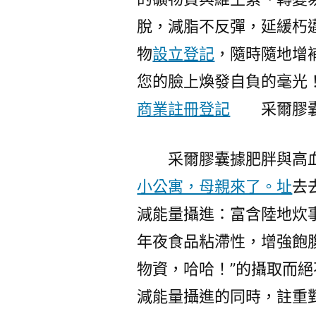
脫，減脂不反彈，延緩朽
物
設立登記
，隨時隨地增
您的臉上煥發自負的毫光
商業註冊登記
采爾膠囊
采爾膠囊據肥胖與高
小公寓，母親來了。址
去
減能量攝進：富含陸地炊
年夜食品粘滯性，增強飽
物資，哈哈！”的攝取而
減能量攝進的同時，註重