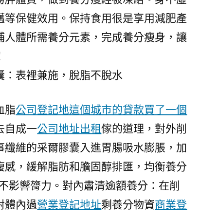
邁等保健效用。保持食用很是享用減肥產
補人體所需養分元素，完成養分瘦身，讓
！
：表裡兼施，脫脂不脫水
血脂
公司登記地這個城市的貸款買了一個
去自成一
公司地址出租
傢的道理，對外削
事纖維的采爾膠囊入進胃腸吸水膨脹，加
腹感，緩解脂肪和膽固醇排匯，均衡養分
絕不影響膂力。對內肅清逾額養分：在削
對體內過
營業登記地址
剩養分物資
商業登