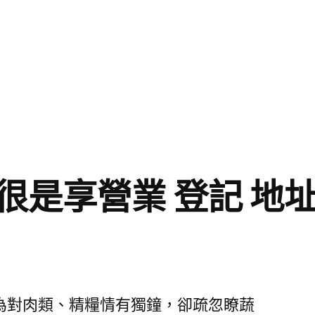
很是享營業 登記 地址
為對肉類、精糧情有獨鐘，卻疏忽瞭蔬