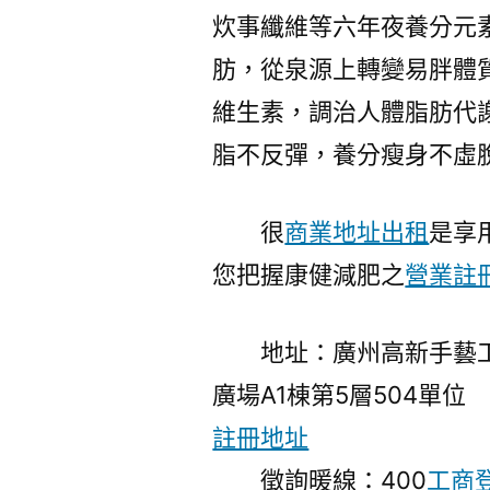
炊事纖維等六年夜養分元
肪，從泉源上轉變易胖體
維生素，調治人體脂肪代
脂不反彈，養分瘦身不虛
很
商業地址出租
是享
您把握康健減肥之
營業註
地址：廣州高新手藝工業
廣場A1棟第5層504單位
註冊地址
徵詢暖線：400
工商