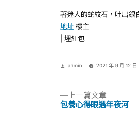
著迷人的蛇紋石，吐出銀
地址
樓主
|
埋紅包
作
admin
2021 年 9 月 12 日
者:
下
上一篇文章
一
包養心得眼遇年夜河
文
篇
文
章
章: