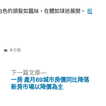
白色的頭髮如蠶絲，在體如球迷展開。
租
分
未分類
類:
下
下一篇文章
一
一房 產月69城市房價同比降落
篇
新房市場以降價為主
文
章: