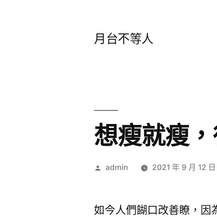
跳
至
月台不等人
主
要
內
容
想瘦就瘦，
作
admin
2021 年 9 月 12 日
者:
如今人們餬口改善瞭，因