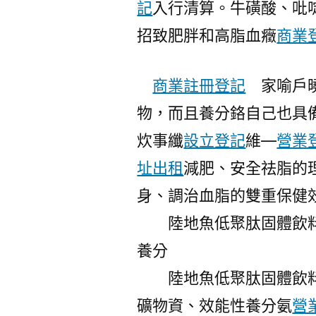
記
入行清算。牛磺酸、吡
招致肥胖和高脂血癥
商業
商業註冊登記
家喻戶曉
物，而且養分鉻自己也具
炊事纖
設立登記
維—
營業
址出租
減肥、安全祛脂的
身、調治血脂的雙重保健
陸地魚低聚肽固體飲料
養分
陸地魚低聚肽固體飲料由
礦物資、效能性養分氨
營