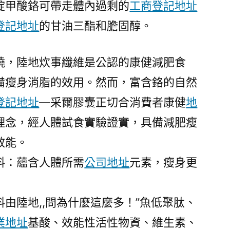
啶甲酸鉻可帶走體內過剩的
工商登記地址
登記地址
的甘油三酯和膽固醇。
，陸地炊事纖維是公認的康健減肥食
備瘦身消脂的效用。然而，富含鉻的自然
登記地址
—采爾膠囊正切合消費者康健
地
理念，經人體試食實驗證實，具備減肥瘦
效能。
：蘊含人體所需
公司地址
元素，瘦身更
陸地,,問為什麼這麼多！”魚低聚肽、
業地址
基酸、效能性活性物資、維生素、