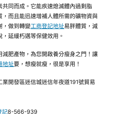
素共同而成。它能疾速熄滅體內過剩脂
質，而且能迅速增補人體所需的礦物資與
謝，做到轉變
工商登記地址
易胖體質，減
脫，延緩朽邁等保健效用。
用減肥產物，為您開啟養分瘦身之門！讓
冊地址
要，想瘦就瘦，很是享用！
開發區迷信城迷信年夜道191號貿易
登記
8-566-939