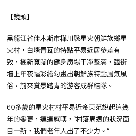
【鏡頭】
黑龍江省佳木斯市樺川縣星火朝鮮族鄉星
火村，白墻青瓦的特點平易近居參差有
致，極新寬闊的健身廣場干凈整潔，臨街
墻上年夜幅彩繪勾畫出朝鮮族特點風氣風
俗，前來賞景踏青的游客成群結隊。
60多歲的星火村村平易近金東范說起這幾
年的變更，連連感嘆，“村落周遭的狀況面
目一新，我們老年人出了不少力。”