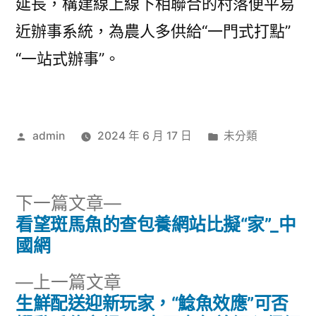
延長，構建線上線下相聯合的村落便平易
近辦事系統，為農人多供給“一門式打點”
“一站式辦事”。
作
分
admin
2024 年 6 月 17 日
未分類
者:
類:
下
下一篇文章
一
看望斑馬魚的查包養網站比擬“家”_中
文
篇
國網
章
文
下
上一篇文章
章:
導
一
生鮮配送迎新玩家，“鯰魚效應”可否