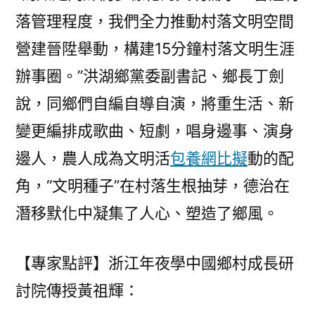
落管理程度，我們全力推動村落文明空間
營建晉陞舉動，構建15分鐘村落文明生涯
辦事圈。”洪湖鄉黨委副書記、鄉長丁劍
說，同鄉們自編自導自演，將重生活、新
變更編排成歌曲、短劇，唱身邊事、演身
邊人，農人成為文明活
包養網比擬
動的配
角，“文明種子”在村落生根抽芽，德治在
潛移默化中凝集了人心、塑造了鄉風。
【專家點評】浙江年夜學中國鄉村成長研
討院傳授黃祖輝：