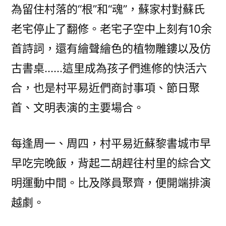
為留住村落的“根”和“魂”，蘇家村對蘇氏
老宅停止了翻修。老宅子空中上刻有10余
首詩詞，還有繪聲繪色的植物雕鏤以及仿
古書桌……這里成為孩子們進修的快活六
合，也是村平易近們商討事項、節日聚
首、文明表演的主要場合。
每逢周一、周四，村平易近蘇黎書城市早
早吃完晚飯，背起二胡趕往村里的綜合文
明運動中間。比及隊員聚齊，便開端排演
越劇。