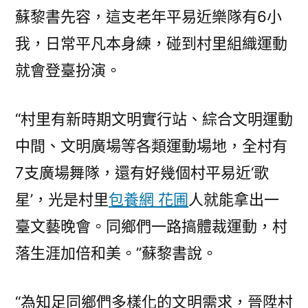
蘇黎書先容，這支老年平易近樂隊有6小
我，日常平凡本身練，碰到村里組織運動
就會登臺扮演。
“村里有新時期文明實行站、綜合文明運動
中間、文明廣場等各類運動場地，全村有
7支廣場舞隊，還有好幾個村平易近‘歌
星’，光是村里
包養網 花圃
人就能拿出一
臺文藝晚會。同鄉們一路搞體裁運動，村
落生涯加倍和美。”蘇黎書說。
“為知足同鄉們多樣化的文明需求，晉陞村