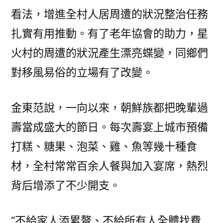
看法，增進全村人居周遭的狀況整治任務
扎實有用推動。有了老年協會的助力，星
火村的周遭的狀況產生漂亮蝶變，同鄉們
對移風易俗的立場有了改變。
金東范說，一向以來，朝鮮族都把晚輩過
壽當成盛大的節日。每次壽宴上城市預備
打糕、糖果、泡菜、雞、魚等幾十種食
材，全村常常百余人餐與加入宴席，熱烈
背后增添了不少開支。
“不給家人添累贅、不給所有人全體找費