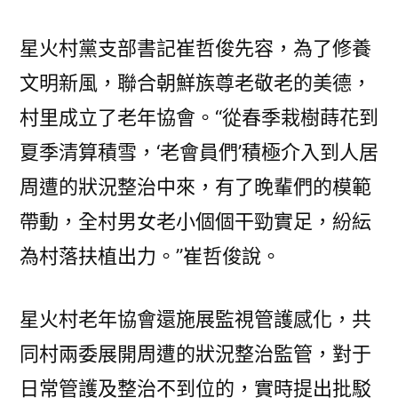
星火村黨支部書記崔哲俊先容，為了修養
文明新風，聯合朝鮮族尊老敬老的美德，
村里成立了老年協會。“從春季栽樹蒔花到
夏季清算積雪，‘老會員們’積極介入到人居
周遭的狀況整治中來，有了晚輩們的模範
帶動，全村男女老小個個干勁實足，紛紜
為村落扶植出力。”崔哲俊說。
星火村老年協會還施展監視管護感化，共
同村兩委展開周遭的狀況整治監管，對于
日常管護及整治不到位的，實時提出批駁