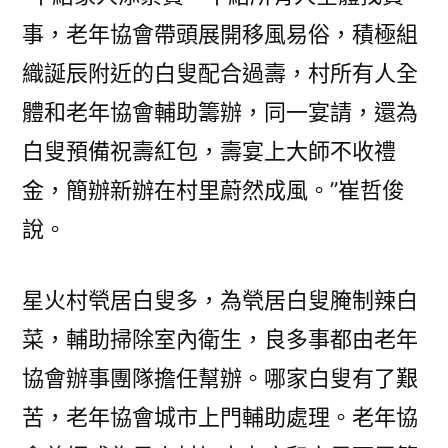
事，老年協會帶頭展開移風易俗，積極組
織誕辰附近的白叟配合過壽，村所有人全
體和老年協會輔助籌辦，同一宴請，還為
白叟預備祝壽紅包，壽宴上大師不收禮
金，簡辦新辦在村里蔚然成風。”崔哲俊
說。
星火村煢居白叟多，為煢居白叟腌制辣白
菜，輔助掃除室內衛生，良多事都由老年
協會辦事團隊擔任幫辦。哪家白叟有了艱
苦，老年協會城市上門輔助處理。老年協