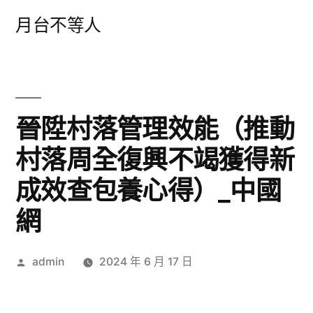
跳
月台不等人
至
主
要
內
晉陞村落管理效能（推動
容
村落周全復興不竭獲得新
成效查包養心得）_中國
網
作
admin
2024 年 6 月 17 日
者: