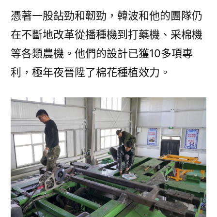
憑著一股鉆勁和韌勁，韓波和他的團隊仍
在不斷地改革從播種機到打藥機、采棉機
等各類農機。他們的設計已獲10多項專
利，極年夜晉陞了棉花種植效力。