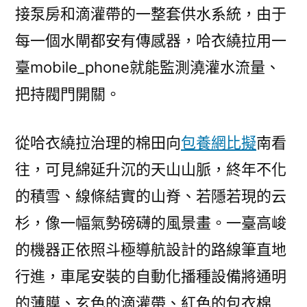
接泵房和滴灌帶的一整套供水系統，由于
每一個水閘都安有傳感器，哈衣繞拉用一
臺mobile_phone就能監測澆灌水流量、
把持閥門開關。
從哈衣繞拉治理的棉田向
包養網比擬
南看
往，可見綿延升沉的天山山脈，終年不化
的積雪、線條結實的山脊、若隱若現的云
杉，像一幅氣勢磅礴的風景畫。一臺高峻
的機器正依照斗極導航設計的路線筆直地
行進，車尾安裝的自動化播種設備將通明
的薄膜、玄色的滴灌帶、紅色的包衣棉