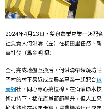
2024年4月23日，雙泉農業專業一起配合
社負責人何洪濤（左）在棉田里任務。新
華社發（馬金明 攝）
全村完成地盤互換后，何洪濤帶領燒坊莊
子村的村平易近成立農業專業一起配合
包
養網
社，同心專心搞植棉。在滴灌節水技
術加持下，棉花產量節節攀升，但人工采
摘本錢也在逐年走高，農業機械化已成年