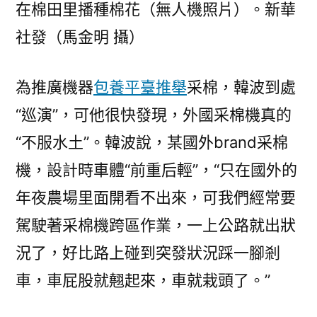
在棉田里播種棉花（無人機照片）。新華
社發（馬金明 攝）
為推廣機器
包養平臺推舉
采棉，韓波到處
“巡演”，可他很快發現，外國采棉機真的
“不服水土”。韓波說，某國外brand采棉
機，設計時車體“前重后輕”，“只在國外的
年夜農場里面開看不出來，可我們經常要
駕駛著采棉機跨區作業，一上公路就出狀
況了，好比路上碰到突發狀況踩一腳剎
車，車屁股就翹起來，車就栽頭了。”