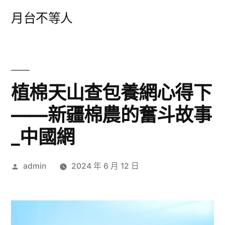
跳
月台不等人
至
主
要
內
植棉天山查包養網心得下
容
——新疆棉農的奮斗故事
_中國網
作
admin
2024 年 6 月 12 日
者: