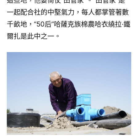
一起配合社的中堅氣力，每人都掌管著數
千畝地，“50后”哈薩克族棉農哈衣繞拉·鐵
爾扎是此中之一。