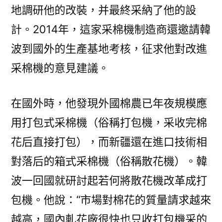
地調研他的改裝，并最終采納了他的設
計。2014年，這家采棉機制造商還邀請韓
波到國外的生產基地考核，征求他對改進
采棉機的意見建議。
在國外時，他發現外國棉農已年夜規模應
用打包式采棉機（俗稱打包機，采收完棉
花后直接打包），而新疆還在進口技術相
對落后的箱式采棉機（俗稱散花機）。韓
波一回國就研討起若何將散花機改革成打
包機。他說：“市場對棉花的質量請求越來
越高，國內軋花廠很快也只收打包機采的