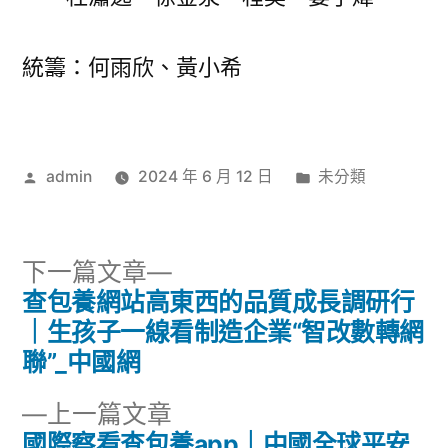
統籌：何雨欣、黃小希
作
分
admin
2024 年 6 月 12 日
未分類
者:
類:
下
下一篇文章
一
查包養網站高東西的品質成長調研行
文
篇
｜生孩子一線看制造企業“智改數轉網
章
文
聯”_中國網
章:
導
下
上一篇文章
一
國際察看查包養app｜中國全球平安