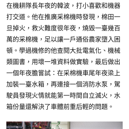
在機耕隊長年夜的韓波，打小喜歡和機器
打交道。他在推廣采棉機時發現，棉田一
旦掉火，救火難度很年夜，燒毀一臺幾百
萬的采棉機，足以讓一戶通俗農家墮入困
頓。學過機修的他查閱大批電氣化、機械
類圖書，用壞一堆資料做實驗，最后做出
一個年夜膽嘗試：在采棉機車尾年夜梁上
加裝一臺水箱，再連接一個消防水泵，駕
駛員發現火情就能第一時間自立滅火，水
箱份量還解決了車體前重后輕的問題。