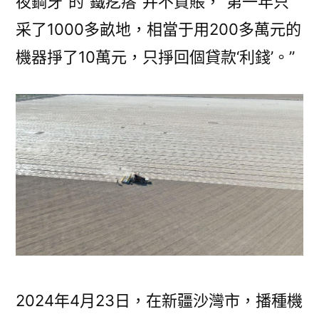
夜鋼牙”的“鐵疙瘩”并不買賬，“第一年只
采了1000多畝地，相當于用200多萬元的
機器掙了10萬元，只掙回個貸款‘利錢’。”
2024年4月23日，在新疆沙灣市，播種機