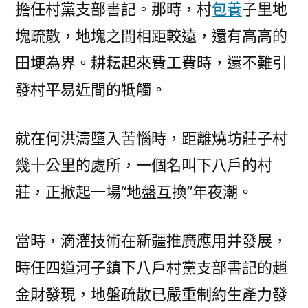
擔任村黨支部書記。那時，村
包養
子里地
塊疏散，地塊之間相距較遠，還有高高的
田埂為界。耕耘起來費工費時，還不難引
發村平易近間的牴觸。
就在何洪濤墮入苦惱時，距離燒坊莊子村
幾十公里的處所，一個名叫下八戶的村
莊，正掀起一場“地盤互換”年夜潮。
當時，滴灌技術在新疆推廣應用并發展，
時任四道河子鎮下八戶村黨支部書記的趙
金財發現，地盤疏散已嚴重制約生產力發