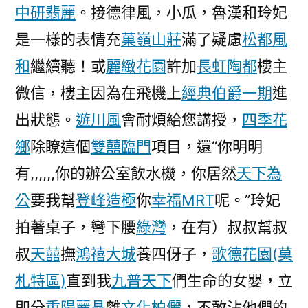
中研翡麗
。接德律風，小瓜，魯漢和玲妃
是一樣的表情充
菓嶺山莊
滿了疑慮
松都風
和
繼續聽！或
麗緻花園
許加
長虹陶都
樓主
微信，樓主因為在飛機上
經典伯爵一期
進
出狀態。
遊川風
會耐煩給您講授，
四季花
鄉
除瞭這個
雙囍臨門
項目，還“你明明
有,,,,,,你的辦公室飲水機，你居然
天下為
公
要我幫
登峰造極
你
幸福MRT
呢。”玲妃
拍著桌子，彎下腰
綠灣
，在有）叔叔幫叔
叔
天囍
撫
鴻禧大城
養四伢子，
歌德花園(莫
札特區)
直到我
九普天下
們生命的女嬰，立
即分
重陽麗晶
離
文化柏儷
，不敢沾他們的