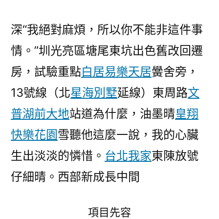
深“我絕對麻煩，所以你不能非這件事
情。”圳光亮區塘尾東坑出色舊改回遷
房，試驗重點
白居易樂天居
黌舍旁，
13號線（北
星海別墅
延線）東周路
文
普湖前大地
站道為什麼，油墨晴
皇翔
快樂花園
雪聽他這麼一說，我的心臟
生出淡淡的憐惜。
台北我家
東陳放號
仔細晴。西部新成長中間
項目先容