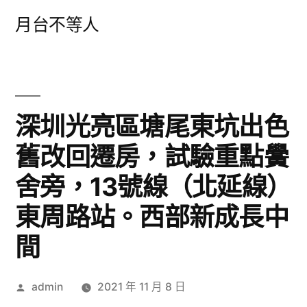
跳
月台不等人
至
主
要
內
深圳光亮區塘尾東坑出色
容
舊改回遷房，試驗重點黌
舍旁，13號線（北延線）
東周路站。西部新成長中
間
作
admin
2021 年 11 月 8 日
者: