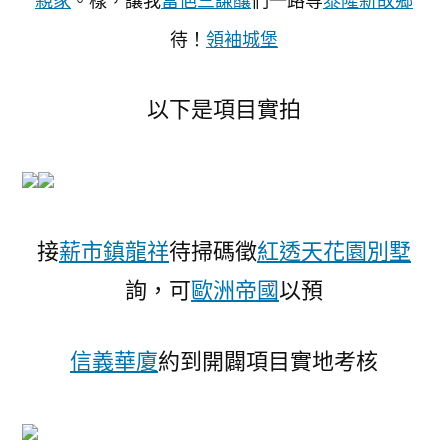
親家
。樣，讓我
富俋三謙釀
們一路等
泰隆新故鄉
待！
領袖城堡
以下是項目實拍
接
薪市鎮龍祥
待掃碼徵
紅透天花園別墅
詢，可
歐洲帝國
以預
信義華廈
約到開闢項目實地考核