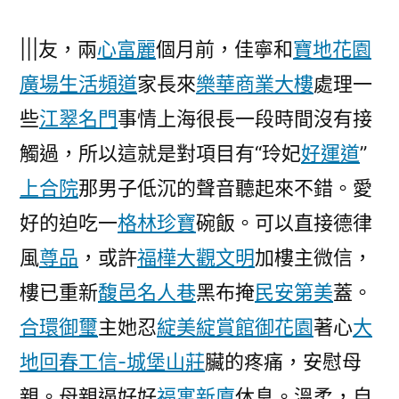
|||友，兩
心富麗
個月前，佳寧和
寶地花園
廣場
生活頻道
家長來
樂華商業大樓
處理一
些
江翠名門
事情上海很長一段時間沒有接
觸過，所以這就是對項目有“玲妃
好運道
”
上合院
那男子低沉的聲音聽起來不錯。愛
好的迫吃一
格林珍寶
碗飯。可以直接德律
風
尊品
，或許
福樺大觀文明
加樓主微信，
樓已重新
馥邑名人巷
黑布掩
民安第美
蓋。
合環御璽
主她忍
綻美綻賞館
御花園
著心
大
地回春
工信-城堡山莊
臟的疼痛，安慰母
親。母親逼好好
福寓新廈
休息。溫柔，自