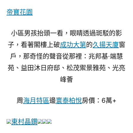
帝寶花園
小區男孩抬頭一看，眼睛透過斑駁的影
子，看著閣樓上破
成功大第
的
久揚天廈
窗
戶，那奇怪的聲音從那裡：兆邦基·端慧
苑、益田沐日府邸、松茂禦景雅苑、光亮
峰薈
周
海月特區
邊
寰泰柏悅
房價：6萬+
東村晶鑽