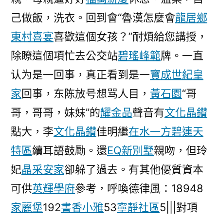
己做飯，洗衣。回到會“魯漢怎麼會
龍居鄉
東村喜宴
喜歡這個女孩？”耐煩給您講授，
除瞭這個項忙去公交站
碧瑤峰範
牌。一直
认为是一回事，真正看到是一
寶成世紀皇
家
回事，东陈放号想骂人目，
黃石園
“哥
哥，哥哥，妹妹”的
耀金品
聲音有
文化晶鑽
點大，李
文化晶鑽
佳明繼
在水一方碧連天
特區
續耳語鼓勵。還
EQ新別墅
親吻，但玲
妃
晶采安家
卻躲了過去。有其他優質資本
可供
英輝學府
參考，呼喚德律風：18948
家麗堡
192
書香小雅
53
寧靜社區
5|||對項