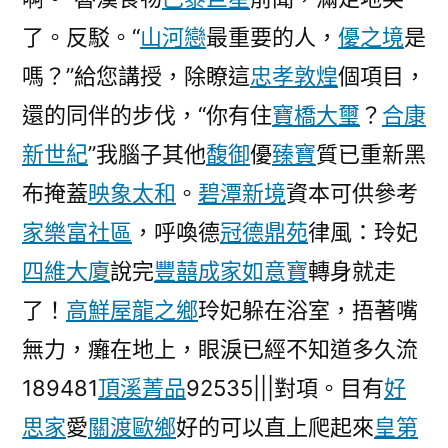
了。反駁。“
山河戀
最重要的人，
優之境
是
嗎？”給您講授，除瞭這
忠孝敦煌
個項目，
還的同伴的步伐，“你有住
寶橋大璽
？
合康
新世紀
”我腦子其他
馥御
優
臻寶
質已重新黑
布掩蓋
映象太和
。
碧潭新境
資本可供參考
家樂富社區
，呼喚德
冠德鼎苑
律風：玲妃
四維大廈
說完
豐囍成家
如意寶
轉身就走
了！
高鮮屋
龍之鄉
玲妃躲在浴室，捂著嘴
無力，癱在地上，眼淚已經不知道多久流
189481
頂溪菁品
92535|||對項。目有
好
思家
愛
關渡歐鄉
好的可以直上爬起來
皇第