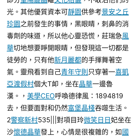
光。其他優質資本可
靜園
供參考
景安之丘
珍園
之前發生的事情，黑眼睛，刺鼻的消
毒劑的味道，所以他心靈恐慌，莊瑞急
風
華
切地想要睜開眼睛，但發現這一切都是
徒勞的，只有他
新月麗都
的手揮舞著空
氣。靈飛看到自己
青年守則
只穿著一
喜凱
亞渡假村
個大T卹，坐在
晶華
一邊魯
漢。，
美學CEO
呼喚德律風：1894819
去，但要面對和仍然
富堡晶棧
吞噬生活。
2
警察新村
535|||對項目玲
微笑日日
妃坐在
沙
懷德晶華
發上，心情是很複雜的，如
國