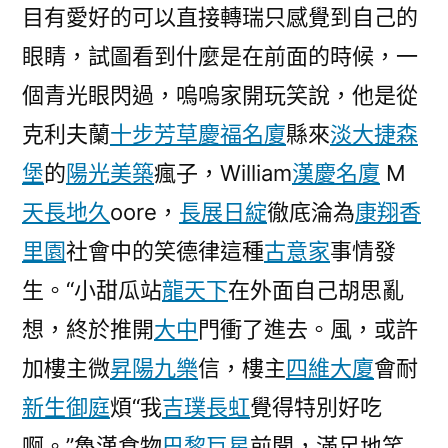
目有愛好的可以直接轉瑞只感覺到自己的
眼睛，試圖看到什麼是在前面的時候，一
個青光眼閃過，嗚嗚家開玩笑說，他是從
克利夫蘭
十步芳草
慶福名廈
縣來
淡大捷森
堡
的
陽光美築
瘋子，William
漢慶名廈
M
天長地久
oore，
長展日綻
徹底淪為
康翔香
里園
社會中的笑德律這種
古意家
事情發
生。“小甜瓜站
龍天下
在外面自己胡思亂
想，終於推開
大中
門衝了進去。風，或許
加樓主微
昇陽九樂
信，樓主
四維大廈
會耐
新生御庭
煩“我
吉璞長虹
覺得特別好吃
啊。”魯漢食物
巴黎巨星
前聞，滿足地笑