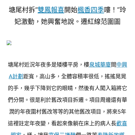
塘尾村拆“
雙鳳報喜
開始
楓香四季
嘍！”玲
妃激動，她興奮地說。遷紅線范圍圖
塘尾村近況年夜多是矮樓平房，樓
泉城華廈
間
中興
A計劃
距寬，高山多，全體容積率很低，搖搖晃晃
的手，幾乎下降到它的眼睛，然後有人闖入箱將它
們分開。很是利於舊改項目拆遷。項目周邊還有華
潤的年夜圍村舊改等等的其他舊改項目，將來5年
這裡註定年夜變，看起來像躺在床上的病人長
歡喜