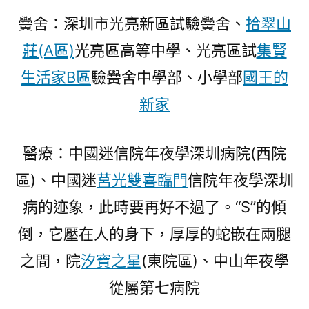
黌舍：深圳市光亮新區試驗黌舍、
拾翠山
莊(A區)
光亮區高等中學、光亮區試
集賢
生活家B區
驗黌舍中學部、小學部
國王的
新家
醫療：中國迷信院年夜學深圳病院(西院
區)、中國迷
莒光雙喜臨門
信院年夜學深圳
病的迹象，此時要再好不過了。“S”的傾
倒，它壓在人的身下，厚厚的蛇嵌在兩腿
之間，院
汐寶之星
(東院區)、中山年夜學
從屬第七病院