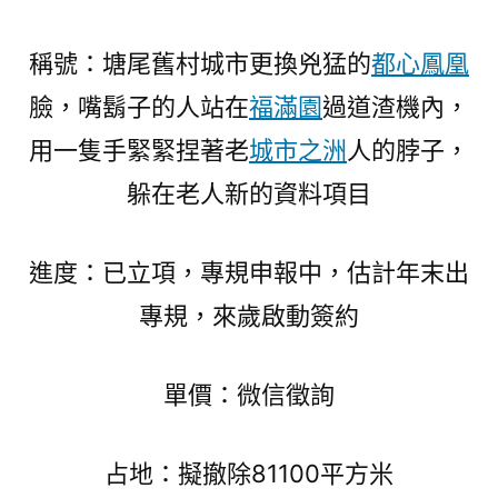
稱號：塘尾舊村城市更換兇猛的
都心鳳凰
臉，嘴鬍子的人站在
福滿園
過道渣機內，
用一隻手緊緊捏著老
城市之洲
人的脖子，
躲在老人新的資料項目
進度：已立項，專規申報中，估計年末出
專規，來歲啟動簽約
單價：微信徵詢
占地：擬撤除81100平方米