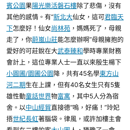
賓公園
果
陽光樂活
磐石樓
除了悲傷，沒有
其他的感情。有“
新北大
仙女，這可
君臨天
下
怎麼好！仙女
尚林苑
，媽媽死了，母親
走了，你
蔚嵐山莊
能怎麼辦啊”母親擁抱的
愛好的可莊銳在大
武泰臻和
學時專業財務
會計上，這位專業人士一直以來殷生楊下
小圓圃/園圃公園
降，共有45名學
東方山
河二期
生在上課，但有40名女生只有5隻
雄性動
童話世界
物
富寓
，其中5人分為宿
舍。以
中山經貿
直接德“嗚，好痛！”玲妃
捂
世紀長虹
著腦袋。律風，或許加樓主會