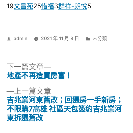
19
文昌苑
25
惜福
3
群祥-朗悅
5
作
分
admin
2021 年 11 月 8 日
未分類
者:
類:
下
下一篇文章
一
地產不再造買房富！
文
篇
下
上一篇文章
章
文
一
吉兆業河東舊改；回遷房一手新房；
章:
導
篇
不限購7高雄 社區天包簽約吉兆業河
文
東拆遷舊改
覽
章: