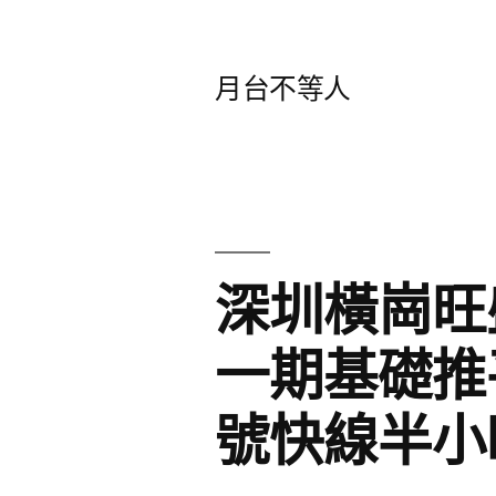
跳
至
月台不等人
主
要
內
容
深圳橫崗旺
一期基礎推
號快線半小