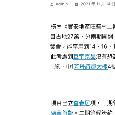
作
admin
2021 年 11 月 14 
者:
橫崗《寶安地產旺盛村二
目占地27萬，分兩期開闢
黌舍，能享用到14、16、
此考慮到
巨宇京品
沒有恐
施。中1
芳丹詩郡大樓
4
項目已立
富春居
項，一期
德鑫首馥
。二期等候簽約