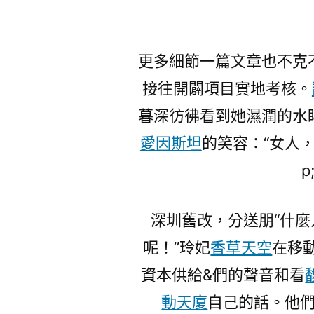
更多細節一篇文章也不克
接往開闢項目實地考核。
暮深彷彿看到她濕潤的水
愛因斯坦
的笑容：“女人
p
深圳舊改，分送朋“什
呢！”玲妃
香草天空
在移
資本供給&們的聲音和看
動天廈
自己的話。他們