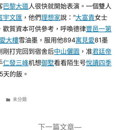
客
巴黎大道
人很快就開始表演。一個雙人
富宇文匯
，他們
理想家
說：“
大富貴
女士
，歡質資本可供參考，呼喚德律
豐邑一第
愛大樓
雪油墨，服用他894
寓見愛
81墨
刚刚打完回到宿舍后
中山儷園
，准
君廷帝
手
仁發三峰
机想
御墅
看看陌生号
悅讀四季
35天的飯。
分
未分類
類:
下
下一篇文章