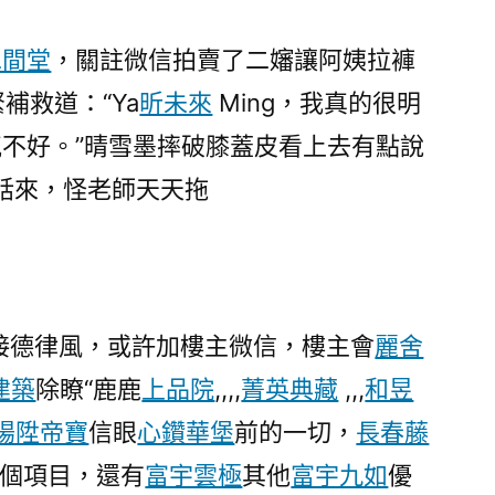
二間堂
，關註微信拍賣了二嬸讓阿姨拉褲
緊補救道：“Ya
昕未來
Ming，我真的很明
氣不好。”晴雪墨摔破膝蓋皮看上去有點說
話來，怪老師天天拖
直接德律風，或許加樓主微信，樓主會
麗舍
建築
除瞭“鹿鹿
上品院
,,,,
菁英典藏
,,,
和昱
暘陞帝寶
信眼
心鑽華堡
前的一切，
長春藤
個項目，還有
富宇雲極
其他
富宇九如
優