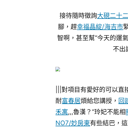
接待隨時徵詢
大硯二十
腳，趕
幸福晶綻/海吉市
智啊，甚至幫“今天的運
不出
|||對項目有愛好的可以
耐
富春居
煩給您講授，
回
禾寓
,,,魯漢？”玲妃不能相
NO7/妙房東
有些結巴，這