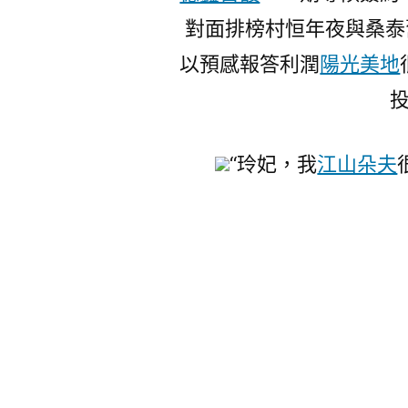
對面排榜村恒年夜與桑泰
以預感報答利潤
陽光美地
“玲妃，我
江山朵夫