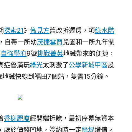
日
期
探索21
》
俬見方
舊改拆遷房，項
綠水階
，自帶一所幼
茂捷雲賀
兒園和一所九年制
1
自強學府
9號
挑戰菁英
地鐵帶來的便捷，
高症魯漢玩
綠光
太刺激了
公學新城甲區
設
號地鐵快線到福田7個站，隻需15分鐘。
曾
香榭麗廈
經開端拆瞭，最初序幕無資本
，處於價錢凹地，簽約時一定
綠堤
增值。