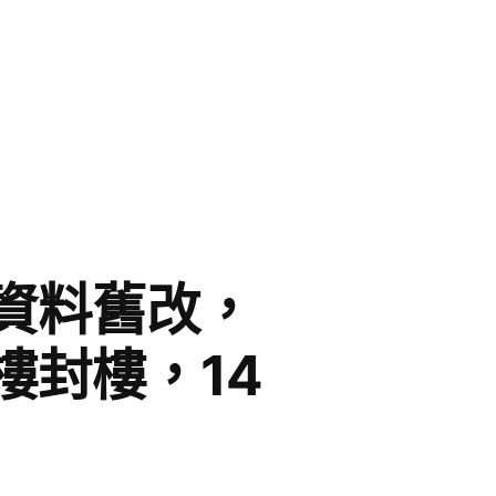
資料舊改，
樓封樓，14