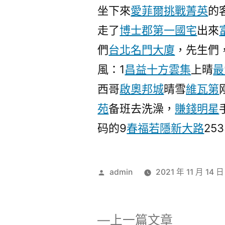
坐下來
愛菲爾
挑戰菁英
的
走了
博士郡第一國宅
出來
們
台北名門大廈
，先生們
風：1
昌益十方雲集
上晴
最
西哥
啟奧邦城
晴雪
維瓦第
苑
备班去洗澡，
賺錢明星
码的9
春福若隱
新大路
25
作
admin
2021 年 11 月 14 日
者:
下
上一篇文章