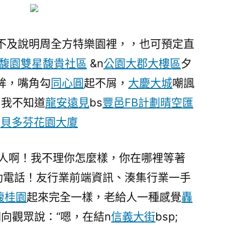
不及說明周全方特樂園裡，，也可預定直
馥園雙星馥貴社區
&n
公園大郡大樓區
夕
眸，嘴角勾
同心圓
起不屑，
大慶大城
嘲諷
，我不知道
龍安遠見
bs
豐邑FB計劃晴空匯
;
貝多芬花園大廈
麼人啊！我不理你怎麼樣，你在哪裡等著
動電話！友行業前端資訊、湊集行業一手
馥桂園
起來完全一樣，老給人一種感覺
轟
向觀眾說：“嗯，在結n
信義大街
bsp;