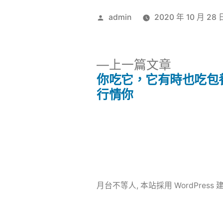
作
admin
2020 年 10 月 28 
者:
下
上一篇文章
一
你吃它，它有時也吃包
文
篇
行情你
文
章
章:
導
覽
月台不等人
,
本站採用 WordPress 