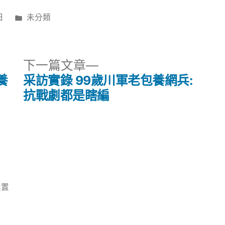
分
日
未分類
類:
下
下一篇文章
一
養
采訪實錄 99歲川軍老包養網兵:
篇
抗戰劇都是瞎編
文
章:
建置