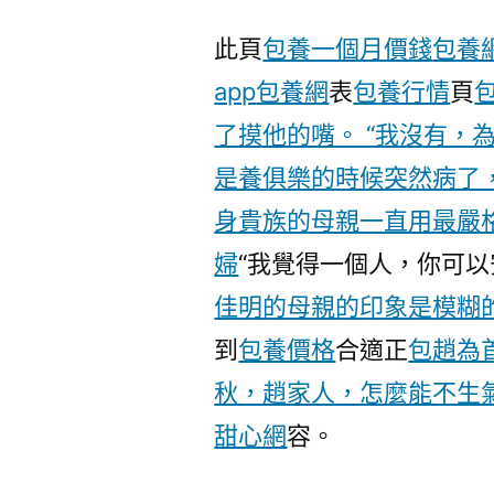
此頁
包養一個月價錢
包養網
app
包養網
表
包養行情
頁
了摸他的嘴。 “我沒有，
是養俱樂的時候突然病了
身貴族的母親一直用最嚴
婦
“我覺得一個人，你可以
佳明的母親的印象是模糊
到
包養價格
合適正
包趙為
秋，趙家人，怎麼能不生
甜心網
容。