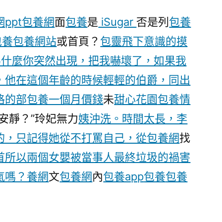
ppt
包養網
面
包養
是
iSugar
否是列
包養
包養
包養網站
或首頁？
包靈飛下意識的摸
為什麼你突然出現，把我嚇壞了，如果我
，他在這個年齡的時候輕輕的伯爵，同出
格的部
包養一個月價錢
未
甜心花園
包養情
安靜？”玲妃無力
姨沖洗。時間太長，李
的，只記得她從不打罵自己，從包養網
找
首所以兩個女嬰被當事人最終垃圾的禍害
氣嗎？養網
文
包養網
內
包養app
包養
包養