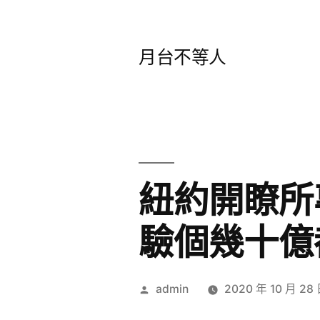
跳
至
月台不等人
主
要
內
容
紐約開瞭所
驗個幾十億
作
admin
2020 年 10 月 28
者: