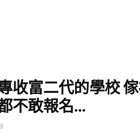
專收富二代的學校 
都不敢報名…
 日