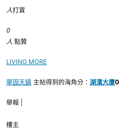
人
打賞
0
人
點贊
LIVING MORE
華固天鑄
主帖得到的海角分：
湖濱大廈
0
舉報 |
樓主