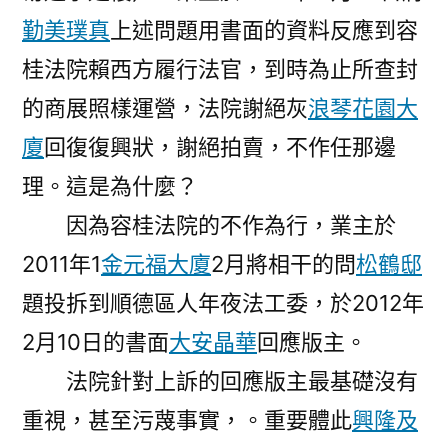
勤美璞真
上述問題用書面的資料反應到容
桂法院賴西方履行法官，到時為止所查封
的商展照樣運營，法院謝絕灰
浪琴花園大
廈
回復復興狀，謝絕拍賣，不作任那邊
理。這是為什麼？
因為容桂法院的不作為行，業主於
2011年1
金元福大廈
2月將相干的問
松鶴邸
題投拆到順德區人年夜法工委，於2012年
2月10日的書面
大安晶華
回應版主。
法院針對上訴的回應版主最基礎沒有
重視，甚至污蔑事實，。重要體此
興隆及