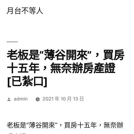
跳
月台不等人
至
主
要
內
老板是“薄谷開來”，買房
容
十五年，無奈辦房產證
[已紮口]
作
admin
2021 年 10 月 13 日
者:
老板是“薄谷開來”，買房十五年，無奈辦