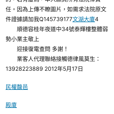
任。因為上傳不瞭圖片，如需求法院原文
件證據請加我Q145739177
文湖大廈
4
順德容桂年夜道中34號泰輝樓整體弱
勢小業主敬上
迎接復電查問 多謝！
業客人代理聯絡接觸德律風莫生：
13928223889 2012年5月17日
民權馥邑
殿廈