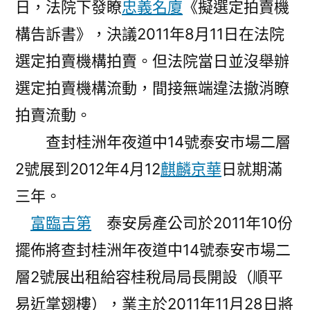
日，法院下發瞭
忠義名廈
《擬選定拍賣機
構告訴書》，決議2011年8月11日在法院
選定拍賣機構拍賣。但法院當日並沒舉辦
選定拍賣機構流動，間接無端違法撤消瞭
拍賣流動。
查封桂洲年夜道中14號泰安市場二層
2號展到2012年4月12
麒麟京華
日就期滿
三年。
富臨吉第
泰安房產公司於2011年10份
擺佈將查封桂洲年夜道中14號泰安市場二
層2號展出租給容桂稅局局長開設（順平
易近掌翅樓），業主於2011年11月28日將