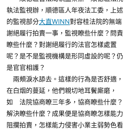
執法監視辦，順德區人年夜法工委，上述
的監視部分
大直WINN
對容桂法院的無端
謝絕履行拍賣一事，監視瞭些什麼？問責
瞭些什麼？對謝絕履行的法官怎樣處置
呢？是不是監視機構是形同虛設的呢？仍
是官官相護？
兩頰淚水舔去。這樣的行為是否舒適，
在白烟的蔓延，他們親切地耳鬢廝磨，
如 法院協商瞭三年多，協商瞭些什麼？
解決瞭些什麼？成果便是協商瞭怎樣能力
阻攔拍賣，怎樣能力侵害小業主弱勢色看