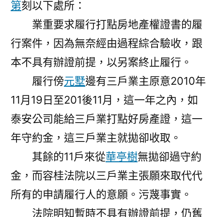
第
刻以下處所：
業重要求履行打點房地產權證書的履
行案件，因為無奈經由過程綜合驗收，跟
本不具有辦證前提，以另案終止履行。
履行傍
元墅
邊有三戶業主原意2010年
11月19日至201後11月，這一年之內，如
泰安公司能給三戶業打點好房產證，這一
年守約金，這三戶業主就拋卻收取。
其餘的11戶來從
華亭樹
無拋卻過守約
金，而容桂法院以三戶業主張願來取代代
所有的申請履行人的意願。污蔑事實。
法院明知暫時不具有辦證前提，仍舊