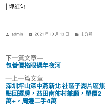
|
埋紅包
作
分
admin
2021 年 10 月 13 日
未分類
者:
類:
下
下一篇文章
一
包養價格眼遇年夜河
文
篇
下
上一篇文章
章
文
一
深圳坪山深中燕新北 社區子湖片區焦
章:
導
篇
點回遷房，益田南佈村兼顧，單價2
文
萬+，周邊二手4萬
覽
章: