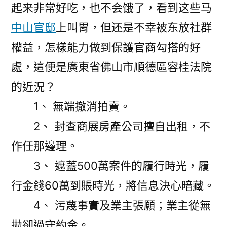
起来非常好吃，也不会饿了，看到这些马
中山官邸
上叫胃，但还是不幸被东放社群
權益，怎樣能力做到保護官商勾搭的好
處，這便是廣東省佛山市順德區容桂法院
的近況？
1、 無端撤消拍賣。
2、 封查商展房產公司擅自出租，不
作任那邊理。
3、 遮蓋500萬案件的履行時光，履
行金錢60萬到賬時光，將信息決心暗藏。
4、 污蔑事實及業主張願；業主從無
拋卻過守約金。