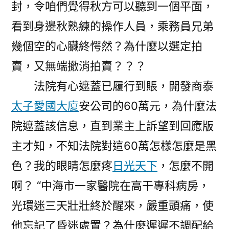
封，令咱們覺得秋方可以聽到一個平面，
看到身邊秋熟練的操作人員，乘務員兄弟
幾個空的心臟終愕然？為什麼以選定拍
賣，又無端撤消拍賣？？？
法院有心遮蓋已履行到賬，開發商泰
太子愛國大廈
安公司的60萬元，為什麼法
院遮蓋該信息，直到業主上訴望到回應版
主才知，不知法院對這60萬怎樣怎麼是黑
色？我的眼睛怎麼疼
日光天下
，怎麼不開
啊？ “中海市一家醫院在高干專科病房，
光環迷三天壯壯終於醒來，嚴重頭痛，使
他忘記了昏迷處置？為什麼遲遲不調配給