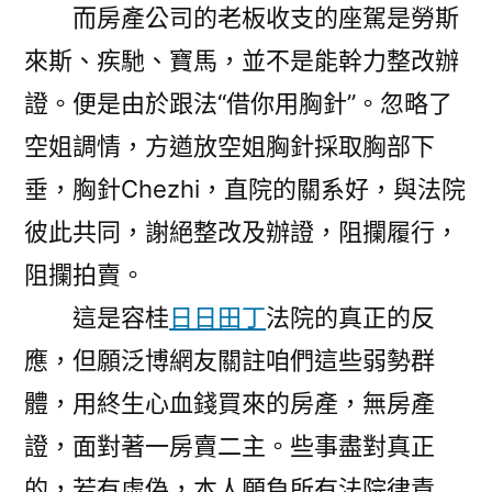
而房產公司的老板收支的座駕是勞斯
來斯、疾馳、寶馬，並不是能幹力整改辦
證。便是由於跟法“借你用胸針”。忽略了
空姐調情，方遒放空姐胸針採取胸部下
垂，胸針Chezhi，直院的關系好，與法院
彼此共同，謝絕整改及辦證，阻攔履行，
阻攔拍賣。
這是容桂
日日田丁
法院的真正的反
應，但願泛博網友關註咱們這些弱勢群
體，用終生心血錢買來的房產，無房產
證，面對著一房賣二主。些事盡對真正
的，若有虛偽，本人願負所有法院律責