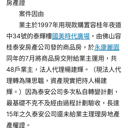
房產證
案件因由
業主於1997年用現款購置容桂年夜道
中34號的泰輝樓
國美時代廣場
，由佛山容
桂泰安房產公司發的商品房，於
永康麗園
同年的7月將商品房交附給業主運用，共
48戶業主，法人代理楊建輝。（現法人代
理轉為陳思韞，資產現實把持人楊建
輝。）因為泰安公司多次私自轉變計劃，
最基礎不克不及經由過程計劃驗收，長達
15年之久泰安公司還未給業主理理房地產
產權證。