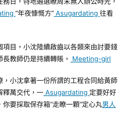
任務日，特地遴選瞭周末無人辦公時光，
ating
“年夜慷慨方”
Asugardating
往看
個項目，小沈陸續啟齒以各類來由討要錢
師長教師仍是持續轉賬。
Meeting-girl
瞭，小沈拿著一份所謂的工程合同給黃師
解釋萬交代，一
Asugardating
定要好好
你要採取保存箱“走瞭一顆“定心丸
男人