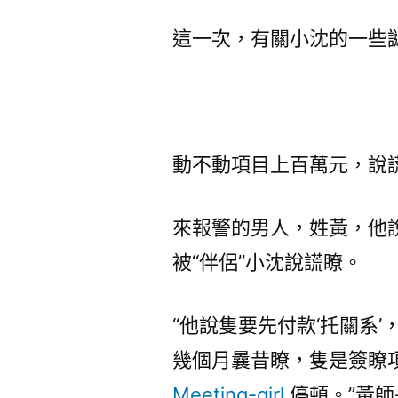
這一次，有關小沈的一些
動不動項目上百萬元，說
來報警的男人，姓黃，他
被“伴侶”小沈說謊瞭。
“他說隻要先付款‘托關系
幾個月曩昔瞭，隻是簽瞭
Meeting-girl
停頓。”黃