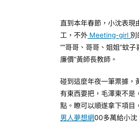
直到本年春節，小沈表現
工，不外
Meeting-girl
別
““哥哥、哥哥、姐姐”蚊
廉價”黃師長教師。
碰到這麼年夜一筆票據，
有東西要把，毛澤東不是
點。瞭可以順遂拿下項目
男人夢想網
00多萬給小沈