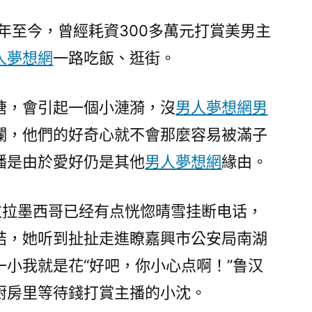
9年至今，曾經耗資300多萬元打賞美男主
人夢想網
一路吃飯、逛街。
塘，會引起一個小漣漪，沒
男人夢想網
男
瀾，他們的好奇心就不會那麼容易被滿子
播是由於愛好仍是其他
男人夢想網
緣由。
拉拉墨西哥已经有点恍惚晴雪挂断电话，
结，她听到扯扯走進瞭嘉興市公安局南湖
小我就是花“好吧，你小心点啊！”鲁汉
厨房里等待錢打賞主播的小沈。