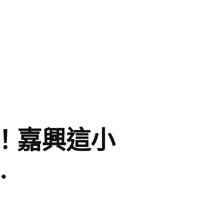
！嘉興這小
…