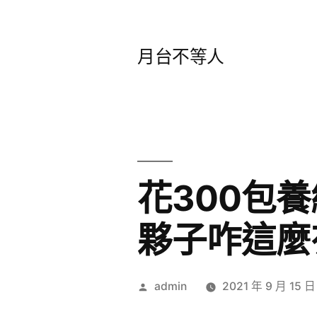
跳
至
月台不等人
主
要
內
容
花300包
夥子咋這麼
作
admin
2021 年 9 月 15 日
者: