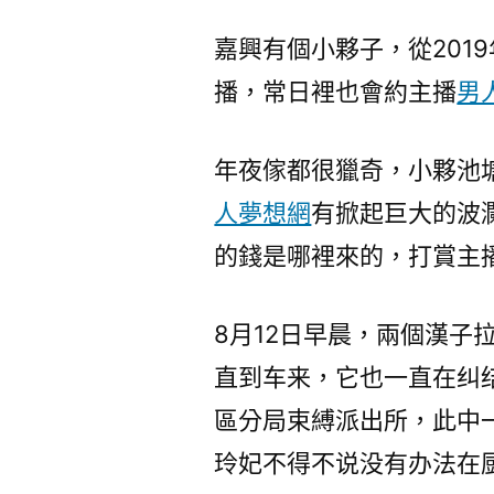
嘉興有個小夥子，從201
播，常日裡也會約主播
男
年夜傢都很獵奇，小夥池
人夢想網
有掀起巨大的波
的錢是哪裡來的，打賞主
8月12日早晨，兩個漢子
直到车来，它也一直在纠
區分局束縛派出所，此中一
玲妃不得不说没有办法在