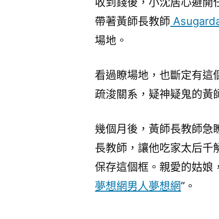
收到錢後，小沈居心避開
帶著黃師長教師
Asugard
場地。
看過瞭場地，也斷定有這
疏浚關系，疑神疑鬼的黃
幾個月後，黃師長教師急
長教師，讓他吃家太后千
保存這個框。親愛的姑娘，
夢想網
男人夢想網
”。