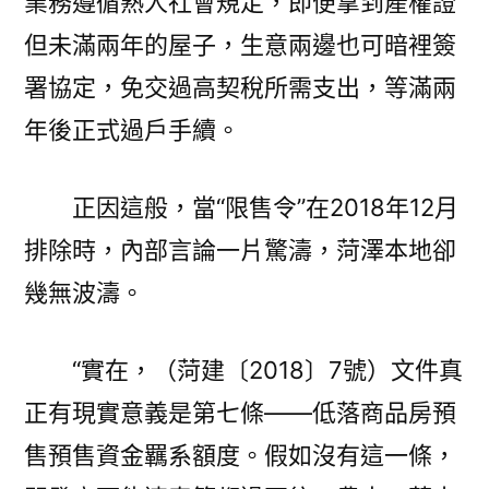
業務遵循熟人社會規定，即便拿到產權證
但未滿兩年的屋子，生意兩邊也可暗裡簽
署協定，免交過高契稅所需支出，等滿兩
年後正式過戶手續。
正因這般，當“限售令”在2018年12月
排除時，內部言論一片驚濤，菏澤本地卻
幾無波濤。
“實在，（菏建〔2018〕7號）文件真
正有現實意義是第七條——低落商品房預
售預售資金羈系額度。假如沒有這一條，