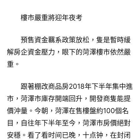
樓市嚴重將迎年夜考
預售資金羈系政策放松，隻是暫時緩
解房企資金壓力，眼下的菏澤樓市依然嚴
重。
跟著棚改商品房2018年下半年集中進
市，菏澤市庫存開端回升，開發商隻能提
價沖量。今朝，菏澤在售樓盤約100個名
目，自往年下半年至今，菏澤市房價絕對
安穩。看了看时间已晚，十点钟，在封闭