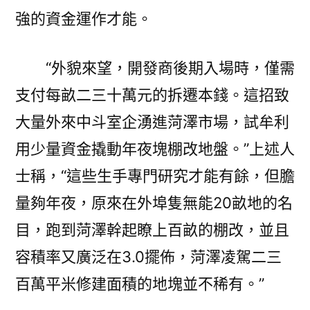
強的資金運作才能。
“外貌來望，開發商後期入場時，僅需
支付每畝二三十萬元的拆遷本錢。這招致
大量外來中斗室企湧進菏澤市場，試牟利
用少量資金撬動年夜塊棚改地盤。”上述人
士稱，“這些生手專門研究才能有餘，但膽
量夠年夜，原來在外埠隻無能20畝地的名
目，跑到菏澤幹起瞭上百畝的棚改，並且
容積率又廣泛在3.0擺佈，菏澤凌駕二三
百萬平米修建面積的地塊並不稀有。”