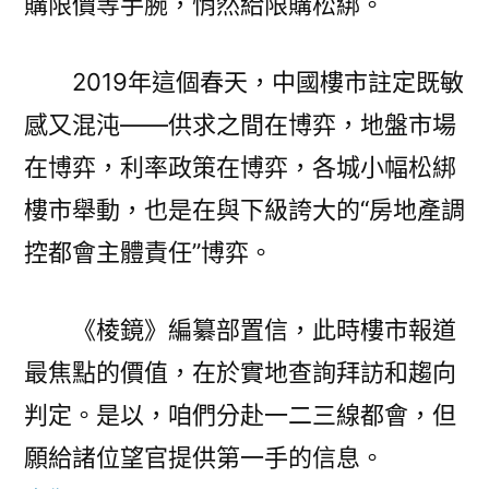
購限價等手腕，悄然給限購松綁。
2019年這個春天，中國樓市註定既敏
感又混沌——供求之間在博弈，地盤市場
在博弈，利率政策在博弈，各城小幅松綁
樓市舉動，也是在與下級誇大的“房地產調
控都會主體責任”博弈。
《棱鏡》編纂部置信，此時樓市報道
最焦點的價值，在於實地查詢拜訪和趨向
判定。是以，咱們分赴一二三線都會，但
願給諸位望官提供第一手的信息。