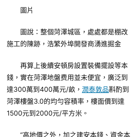
圖片
圖說：整個菏澤城區，處處都是棚改
施工的陳跡，浩繁外埠開發商湧進掘金
再算上後續安頓房設置裝備擺設等本
錢，實在菏澤地盤费用並未便宜，廣泛到
達300萬到400萬元/畝，
潤泰敦品
斟酌到
菏澤樓盤3.0的均勻容積率，樓面價到達
1500元到2000元/平方米。
“高地價之外，加之建安本錢、資金本