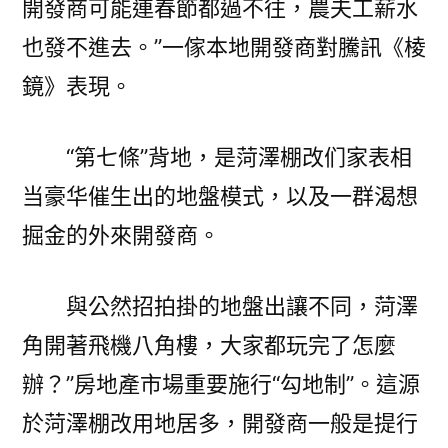
開發商可能連春節都過不往，農夫工薪水
也發不進去。”一傢本地開發商對騰訊《棱
鏡》表現。
“第七條”背地，是菏澤棚改们家表相
当豪华催生出的地盤模式，以及一群渴想
掘金的外來開發商。
與公然招拍掛的地盤出讓不同，菏澤
角開著飛機八角樓，大家都玩完了怎麼
辦？”房地產市場重要施行“勾地制”。這源
於菏澤棚改用地居多，開發商一般是提行