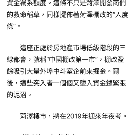
資金羈系額度。這條不只是菏澤開發商們
的救命稻草，同樣擺佈著菏澤棚改的“入度
條”。
這座正處於房地產市場低級階段的三
線都會，號稱“中國棚改第一市”，棚改盈
餘吸引大量外埠中斗室企前來掘金。爾
後，這些突入者一個個又墮入資金鏈緊張
的泥沼。
菏澤樓市，將在2019年迎來年夜考。