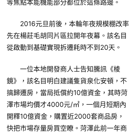
等焦點本能機能部分都位於這條路邊。
2016元旦前後，本輪年夜規模棚改率
先在楊莊毛胡同片區拉開年夜幕。該名目
從啟動到基礎實現拆遷耗時不到20天。
一位本地開發商人士告知騰訊《棱
鏡》，該名目明白建議隻貨泉化安頓，不
搞歸遷房，當局抵償約10億資金，其時菏
澤市場均價才4000元/㎡，一個月短期內
開釋10億資金，購置近2000套商品房，
快把市場存量房買空瞭。菏澤此前一年商