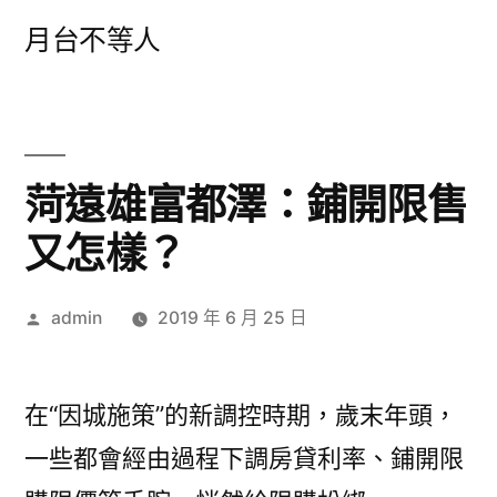
跳
月台不等人
至
主
要
內
菏遠雄富都澤：鋪開限售
容
又怎樣？
作
admin
2019 年 6 月 25 日
者:
在“因城施策”的新調控時期，歲末年頭，
一些都會經由過程下調房貸利率、鋪開限