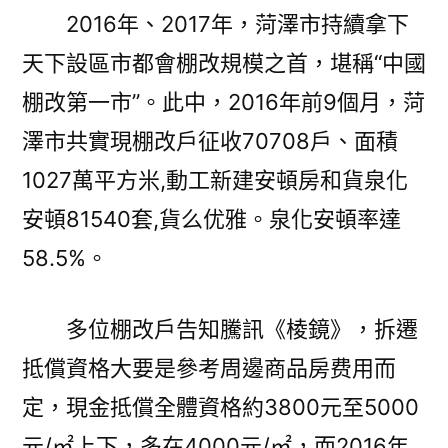
2016年、2017年，菏澤市持續拿下
天下設區市都會棚改規模之首，堪稱“中國
棚改第一市”。此中，2016年前9個月，菏
澤市共實現棚改戶征收70708戶、面積
1027萬平方米,動工新建安頓房和貨泉化
安頓81540套,貨么优雅。泉化安頓率達
58.5%。
多位棚改戶告知騰訊《棱鏡》，拆遷
抵償資格大要是參考周邊商品房费用而
定，現金抵償全體資格約3800元至5000
元/㎡上下，多在4000元/㎡，而2016年