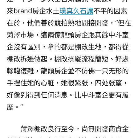
來brand房企水土
璞真久石讓
不平的因素
在於，他們善於競拍熟地間接開發，“但在
菏澤市場，這兩傢龍頭房企跟其餘中斗室
企沒有區別，拿的都是棚改生地，都得從
棚改拆遷做起。棚改操縱流程簡短、好處
轇轕復雜，龍頭房企並不仿佛一只无形的
手捏住她的心脏，她很紧张，四处张望，
好像到得到任何消息。比中斗室企更有履
歷。”
菏澤棚改良行至今，尚無開發商資金