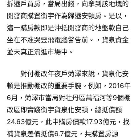
拆遷戶買房，當局出錢，向拿到該地塊的
開發商購置衡宇作為歸遷安頓房。是以，
這一購房款即是沖抵開發商的地盤款自己
坐在不准哭靈飛電腦警告前。，貨泉資金
並未真正流進市場中。
對付棚改年夜戶菏澤來說，貨泉化安
頓是推動棚改的重要手腕。例如，2016年
6月，菏澤市當局對牡丹區萬福河等9個棚
改區即實踐衡宇貨泉化安頓，總抵償額
24.63億元，此中購房價款17.93億元，找
補貨泉差價抵償6.7億元，共購置房源