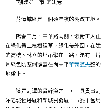
“棚改第一市”的焦急
菏澤城區是一個碩年夜的棚改工地。
陽春三月，中華路兩側，環衛工人正
在綠化帶上植樹種草。綠化帶外圍，在建
的高樓、林立的塔吊聚在一路，還有一片
片綠色防塵網籠蓋在尚未平
華爾道夫
整的
地盤上。
這是菏澤的骨幹道之一，工具貫串菏
澤老城牡丹區和新城開發區，市委市當局