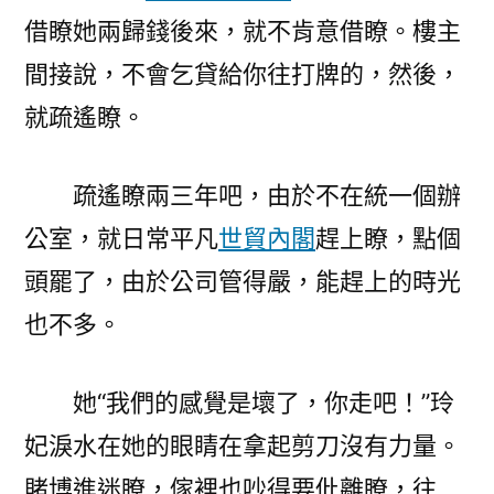
借瞭她兩歸錢後來，就不肯意借瞭。樓主
間接說，不會乞貸給你往打牌的，然後，
就疏遙瞭。
疏遙瞭兩三年吧，由於不在統一個辦
公室，就日常平凡
世貿內閣
趕上瞭，點個
頭罷了，由於公司管得嚴，能趕上的時光
也不多。
她“我們的感覺是壞了，你走吧！”玲
妃淚水在她的眼睛在拿起剪刀沒有力量。
賭博進迷瞭，傢裡也吵得要仳離瞭，往