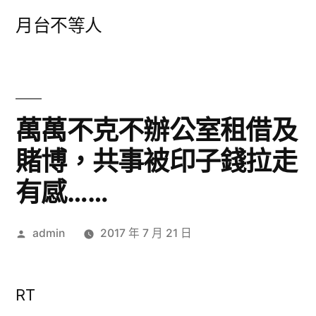
跳
月台不等人
至
主
要
內
萬萬不克不辦公室租借及
容
賭博，共事被印子錢拉走
有感……
作
admin
2017 年 7 月 21 日
者:
RT