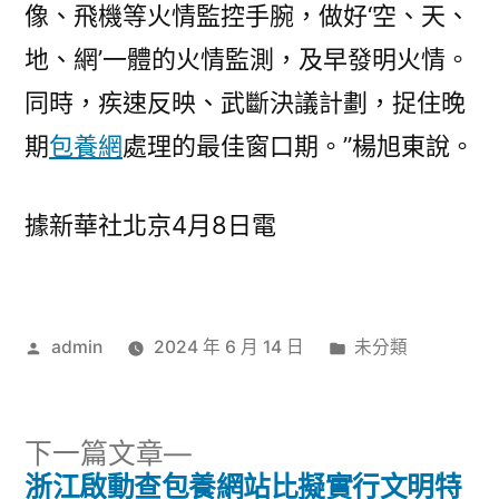
像、飛機等火情監控手腕，做好‘空、天、
地、網’一體的火情監測，及早發明火情。
同時，疾速反映、武斷決議計劃，捉住晚
期
包養網
處理的最佳窗口期。”楊旭東說。
據新華社北京4月8日電
作
分
admin
2024 年 6 月 14 日
未分類
者:
類:
下
下一篇文章
一
浙江啟動查包養網站比擬實行文明特