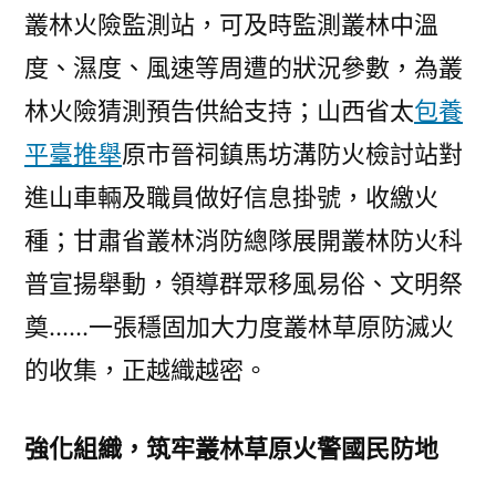
叢林火險監測站，可及時監測叢林中溫
度、濕度、風速等周遭的狀況參數，為叢
林火險猜測預告供給支持；山西省太
包養
平臺推舉
原市晉祠鎮馬坊溝防火檢討站對
進山車輛及職員做好信息掛號，收繳火
種；甘肅省叢林消防總隊展開叢林防火科
普宣揚舉動，領導群眾移風易俗、文明祭
奠……一張穩固加大力度叢林草原防滅火
的收集，正越織越密。
強化組織，筑牢叢林草原火警國民防地