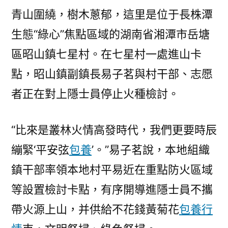
青山圍繞，樹木蔥郁，這里是位于長株潭
生態“綠心”焦點區域的湖南省湘潭市岳塘
區昭山鎮七星村。在七星村一處進山卡
點，昭山鎮副鎮長易子茗與村干部、志愿
者正在對上隱士員停止火種檢討。
“比來是叢林火情高發時代，我們更要時辰
繃緊‘平安弦
包養
’。”易子茗說，本地組織
鎮干部率領本地村平易近在重點防火區域
等設置檢討卡點，有序開導進隱士員不攜
帶火源上山，并供給不花錢黃菊花
包養行