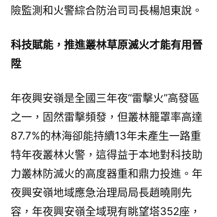
險監測和火警綜合防治司司長楊旭東說。
科技賦能，推進叢林草原滅火才能有用晉
陞
年夜興安嶺是全國三年夜“雷擊火”高發區
之一，固然雷擊頻發，但叢林籠罩率高達
87.7%的林海卻能持續13年未產生一路重
特年夜叢林火警，這得益于本地對科技助
力叢林防滅火的高度器重和鼎力投進。年
夜興安嶺地域應急治理局局長趙曉剛先
容，年夜興安嶺全域現有眺望塔352座，