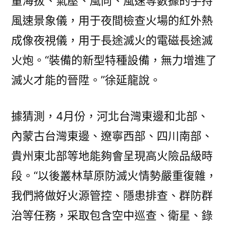
量海拔、氣壓、風向、風速等數據的手持
風速景象儀，用于夜間檢查火場的紅外熱
成像夜視儀，用于長途滅火的電磁長途滅
火炮。“裝備的新型特種設備，無力增進了
滅火才能的晉陞。”徐延龍說。
據猜測，4月份，河北台灣東邊和北部、
內蒙古台灣東邊、遼寧西部、四川南部、
貴州東北部等地能夠會呈現高火險品級時
段。“以後叢林草原防滅火情勢嚴重復雜，
我們將做好火源管控、隱患排查、群防群
治等任務，采取包含空中巡查、衛星、錄