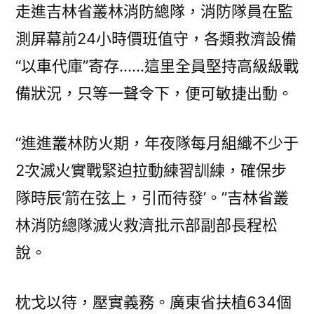
走進吉林省叢林消防總隊，消防隊員在監
測屏幕前24小時價班值守，各類救濟設備
“以車代庫”寄存……這里全員堅持高級級戰
備狀況，只等一聲令下，便可敏捷出動。
“進進叢林防火期，年夜隊每月組織不少于
2次滅火實戰緊迫拉動練習訓練，確保步
隊時辰‘箭在弦上，引而待發’。”吉林省叢
林消防總隊滅火救濟批示部副部長程松
說。
枕戈以待，壓實義務。廣東省扶植634個