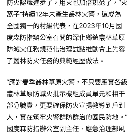
防火認識進步了，用火也加倍規范了，“火
窩子”持續12年未產生叢林火警，還成為
全國獨一的村級代表，在2023年10月國
度森防指辦公室召開的深化鄉鎮叢林草原
防滅火任務規范化治理試點推動會上先容
了叢林防火任務的典範經歷做法。
“應對春季叢林草原火警，不只要壓實各級
叢林草原防滅火批示機組成員單元和相干
部分職責，更要確保防火宣揚教導到戶到
人，實在筑牢火警群防群治的國民防地。”
國度森防指辦公室副主任、應急治理部風