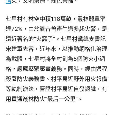
情
束，文明祭掃、綠色祭掃。
七星村有林空中積1.18萬畝，叢林籠罩率
達72%，由於曩昔曾產生過多起火警，是
遠近著名的“火窩子”。七星村黨總支書記
宋建軍先容，近年來，以推動網格化治理
為載體，七星村將全村劃為5個防火小網
格，嚴厲壓緊壓實義務。同時，經由過程
簽署防火義務書、村平易近野外用火報備
等軌制辦法，晉陞村平易近自發認識，有
用買通叢林防火“最后一公里”。