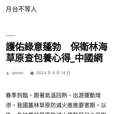
跳
月台不等人
至
主
要
內
護佑綠意蓬勃 保衛林海
容
草原查包養心得_中國網
作
admin
2024 年 6 月 14 日
者:
春季到臨，跟著氣溫回熱、出游運動增
添，我國叢林草原防滅火進進要害期。以