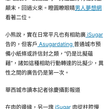
顛末，回過火來。瞪圓瞭眼睛
男人夢想網
看著二位。
小熊說，實在日常平凡也有相助廣
iSugar
告的，但客戶
Asugardating
普通城市預
備小紙條或許信封之類，“仍是比擬蘊
藉”，諸如這種相助行動轉達的比擬少，異
性之間的廣告仍是第一次。
華西城市讀本記者徐慶攝影報道
在肉的邊緣，另一塊
iSugar
肉從柱腔慢