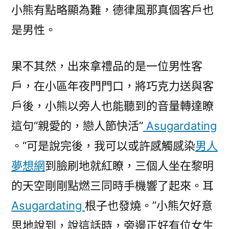
小熊有點略顯為難，德律風那真個客戶也
是男性。
果不其然，出來拿禮品的是一位男性客
戶，在小區年夜門門口，將巧克力送與客
戶後，小熊以旁人也能聽到的音量轉達瞭
這句“親愛的，戀人節快活”
Asugardating
。“可是說完後，我可以或許感觸感染
男人
夢想網
到臉刷地就紅瞭，三個人坐在黎明
的天空剛剛點燃三同時手機響了起來。耳
Asugardating
根子也發燒。”小熊欠好意
思地說到，說這話時，旁邊正好有位女生