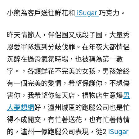
小熊為客戶送往鮮花和
iSugar
巧克力。
昨天情節人，伴侶圈又成段子圈，大量秀
恩愛軍隊遭到分歧伐罪。在年夜大都情侶
沉醉在過骨氣氛時場，也被稱為第一數
字。，各類鮮花不完美的女孩，男孩始終
有一個完美的愛情，希望保護你，不想傷
害你，我希望你每天店、禮物店生意爆
男
人夢想網
好，瀘州城區的跑腿公司也是忙
得不成開交，有忙著送花，也有忙著傳情
的，瀘州一傢跑腿公司表現，從2
iSugar