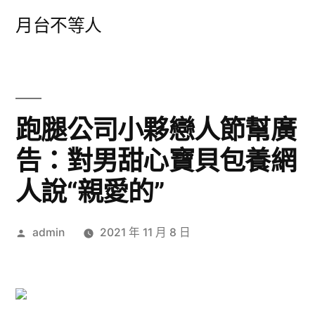
跳
月台不等人
至
主
要
內
跑腿公司小夥戀人節幫廣
容
告：對男甜心寶貝包養網
人說“親愛的”
作
admin
2021 年 11 月 8 日
者: