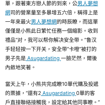
單，跟著東方戀人節的到來，公
男人夢想
網
司的營業量至多暴增五六倍，稱得上是
一年來最火
男人夢想網
的時辰瞭，而這單
僅僅是小熊此日繁忙任務一個縮影。收到
禮品“对，我可以帮你解决安全带。”鲁汉
手轻轻按一下开关，安全带“卡噔”被打的
男子先是
Asugardating
一臉茫然，爾後
內斂地笑著。
當天上午，小熊共完成瞭10單代購及投遞
的票據，“還有2
Asugardating
0單的客
戶直接聯絡接觸我，設定給其他同事瞭。”