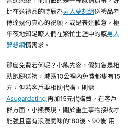
普通來說，他們做的是一種感情辦事，好
比在送禮品的時辰為
男人夢想網
送禮品者
傳達幾句真心的祝願，或是表達歉意，極
年夜地知足瞭人們在繁忙生涯中的感
男人
夢想網
情需求。
那麼免費若何呢？小熊先容，假如隻是相
助跑腿送禮，城區10公裡內免費都隻有15
元，但若客戶要相助代購，則需
Asugardating
再加15元代購費。在客戶
群方面，小熊表現，關於重生事物接收才
能強且富有浪漫氣味的“80後、90後”用