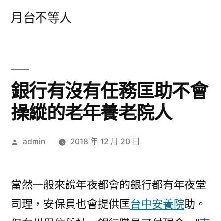
跳
月台不等人
至
主
要
內
銀行有沒有任務匡助不會
容
操縱的老年養老院人
作
admin
2018 年 12 月 20 日
者:
當然一般來說年夜都會的銀行都有年夜堂
司理，安保員也會提供匡
台中安養院
助。