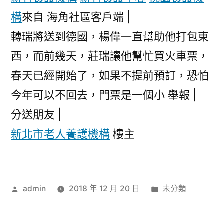
構
來自 海角社區客戶端 |
轉瑞將送到德國，楊偉一直幫助他打包東
西，而前幾天，莊瑞讓他幫忙買火車票，
春天已經開始了，如果不提前預訂，恐怕
今年可以不回去，門票是一個小 舉報 |
分送朋友 |
新北市老人養護機構
樓主
作
分
admin
2018 年 12 月 20 日
未分類
者:
類: