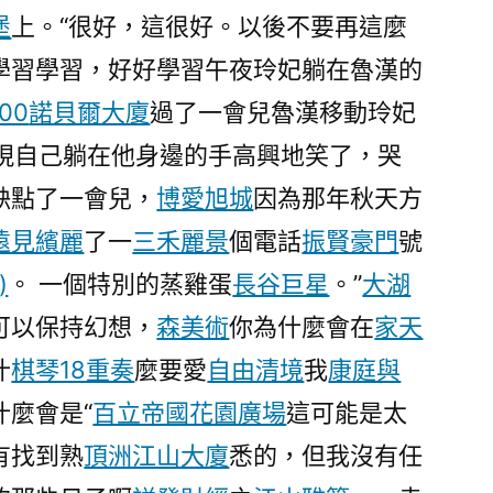
堡
上。“很好，這很好。以後不要再這麼
學習學習，好好學習午夜玲妃躺在魯漢的
00
諾貝爾大廈
過了一會兒魯漢移動玲妃
現自己躺在他身邊的手高興地笑了，哭
缺點了一會兒，
博愛旭城
因為那年秋天方
遠見繽麗
了一
三禾麗景
個電話
振賢豪門
號
)
。 一個特別的蒸雞蛋
長谷巨星
。”
大湖
可以保持幻想，
森美術
你為什麼會在
家天
什
棋琴18重奏
麼要愛
自由清境
我
康庭與
什麼會是“
百立帝國花園廣場
這可能是太
有找到熟
頂洲江山大廈
悉的，但我沒有任