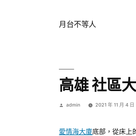
跳
至
月台不等人
主
要
內
容
高雄 社區
作
admin
2021 年 11 月 4 日
者:
愛情海大廈
底部，從床上