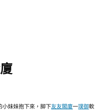
大廈
的小妹妹抱下來，脚下
友友閣廈
一
璞御
軟