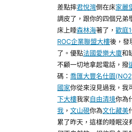
差點摔
君悅灣
倒在床
家麗
調皮了，跟你的四個兄弟
床上睡
森林海
著了，
歡庭1
ROC企業聯盟大樓
後，發
了。優點
法國愛樂大廈
和
不顧一切地拿起電話，撥
碼：
喬匯大豐名仕園(NO2
國家
你從來沒見過我，我
下大樓
我家
自由清境
你為
我
，
文山硯
你為
文化藏美
累了昨天，這樣的睡眠沒