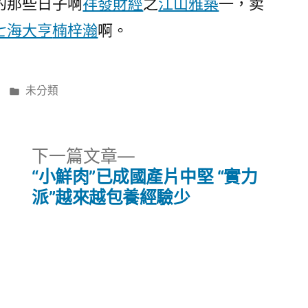
的那些日子啊
祥發財經
之
江山雅築
一，卖
七海大亨
楠梓瀚
啊。
分
未分類
類:
下
下一篇文章
一
“小鮮肉”已成國產片中堅 “實力
篇
派”越來越包養經驗少
文
章: