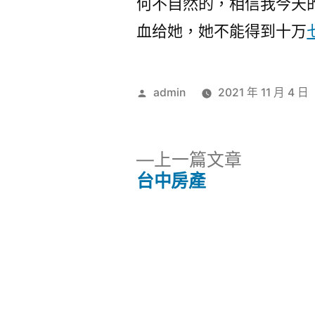
何不自然的，相信我今天
血给她，她不能得到十万
作
admin
2021 年 11 月 4 日
者:
下
上一篇文章
一
台中房產
文
篇
文
章
章:
導