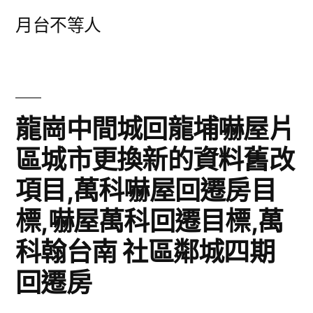
跳
月台不等人
至
主
要
內
龍崗中間城回龍埔嚇屋片
容
區城市更換新的資料舊改
項目,萬科嚇屋回遷房目
標,嚇屋萬科回遷目標,萬
科翰台南 社區鄰城四期
回遷房