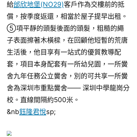
給
邰欣地堡(NO29)
客戶作為交樓前的抵
償，按季度返還，相當於屋子提早出租。
⑤項平靜的頭髮後面的頭髮，粗糙的繩
子表面擦著木橫樑，在回顧他短暫的荒唐
生活後，他目享有一站式的優質教導配
套，項目本身配套有一所幼兒園，一所黌
舍九年任務公立黌舍，別的可共享一所黌
舍為深圳市重點黌舍—— 深圳中學龍崗分
校。直線間隔約500米。
&nb
鈺隆君悅
sp;