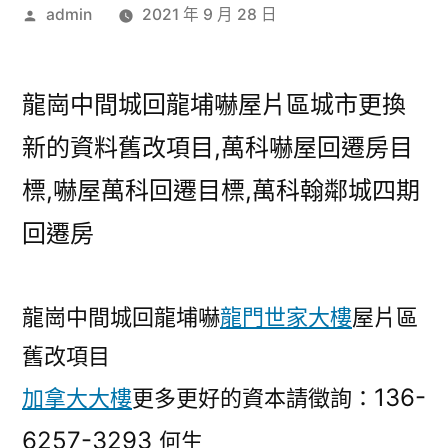
作
admin
2021 年 9 月 28 日
者:
龍崗中間城回龍埔嚇屋片區城市更換
新的資料舊改項目,萬科嚇屋回遷房目
標,嚇屋萬科回遷目標,萬科翰鄰城四期
回遷房
龍崗中間城回龍埔嚇
龍門世家大樓
屋片區
舊改項目
136-
加拿大大樓
更多更好的資本請徵詢：
6257-3293
何生