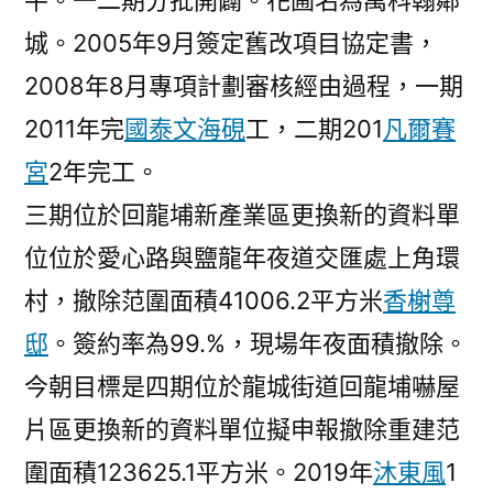
平。一二期分批開闢。花圃名為萬科翰鄰
城。2005年9月簽定舊改項目協定書，
2008年8月專項計劃審核經由過程，一期
2011年完
國泰文海硯
工，二期201
凡爾賽
宮
2年完工。
三期位於回龍埔新產業區更換新的資料單
位位於愛心路與鹽龍年夜道交匯處上角環
村，撤除范圍面積41006.2平方米
香榭尊
邸
。簽約率為99.%，現場年夜面積撤除。
今朝目標是四期位於龍城街道回龍埔嚇屋
片區更換新的資料單位擬申報撤除重建范
圍面積123625.1平方米。2019年
沐東風
1