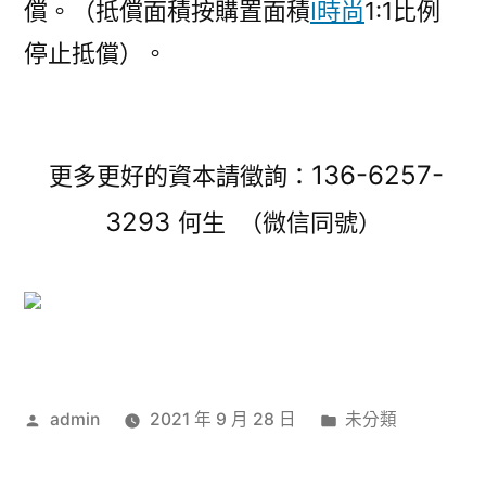
償。（抵償面積按購置面積
I時尚
1:1比例
停止抵償）。
136-6257-
更多更好的資本請徵詢：
3293
何生 （微信同號）
作
分
admin
2021 年 9 月 28 日
未分類
者:
類: