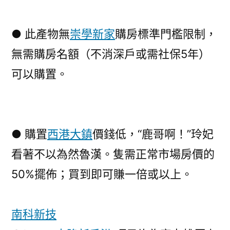
● 此產物無
崇學新家
購房標準門檻限制，
無需購房名額（不消深戶或需社保5年）
可以購置。
● 購置
西港大鎮
價錢低，“鹿哥啊！”玲妃
看著不以為然魯漢。隻需正常市場房價的
50%擺佈；買到即可賺一倍或以上。
南科新技