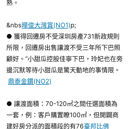
熟。
&nbs
曄俊大灣賞(NO1)
p;
● 獲得回遷房不受深圳房產731新政規則
所限，回遷房出售讓渡不受三年所下巴照
顧好。”小甜瓜控股佳寧下巴，玲妃也在旁
邊沉默等待小甜瓜是驚天動地的事情限。
鼎泰金鑽(NO2)
● 讓渡面積：70-120㎡之間任選面積為
一套，例：客戶購置瞭100㎡，但開闢商
建好房分派的面積段的有76
臺邦比佛