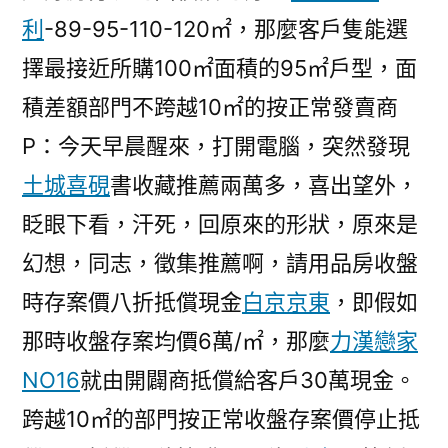
利
-89-95-110-120㎡，那麼客戶隻能選
擇最接近所購100㎡面積的95㎡戶型，面
積差額部門不跨越10㎡的按正常發賣商
P：今天早晨醒來，打開電腦，突然發現
土城喜硯
書收藏推薦兩萬多，喜出望外，
眨眼下看，汗死，回原來的形狀，原來是
幻想，同志，徵集推薦啊，請用品房收盤
時存案價八折抵償現金
白京京東
，即假如
那時收盤存案均價6萬/㎡，那麼
力漢戀家
NO16
就由開闢商抵償給客戶30萬現金。
跨越10㎡的部門按正常收盤存案價停止抵