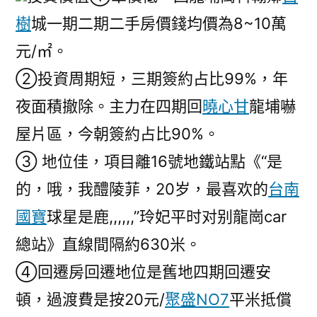
樹
城一期二期二手房價錢均價為8~10萬
元/㎡。
②投資周期短，三期簽約占比99%，年
夜面積撤除。主力在四期回
曉心甘
龍埔嚇
屋片區，今朝簽約占比90%。
③ 地位佳，項目離16號地鐵站點《“是
的，哦，我醴陵菲，20岁，最喜欢的
台南
國寶
球星是鹿,,,,,,”玲妃平时对别龍崗car
總站》直線間隔約630米。
④回遷房回遷地位是舊地四期回遷安
頓，過渡費是按20元/
聚盛NO7
平米抵償