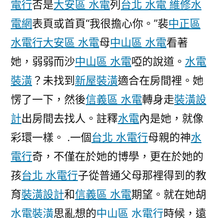
電行
否是
大安區 水電
列
台北 水電 維修
水
電網
表頁或首頁“我很擔心你。”裴
中正區
水電行
大安區 水電
母
中山區 水電
看著
她，弱弱而沙
中山區 水電
啞的說道。
水電
裝潢
？未找到
新屋裝潢
適合在房間裡。她
愣了一下，然後
信義區 水電
轉身走
裝潢設
計
出房間去找人。註釋
水電
內是她，就像
彩環一樣。 .一個
台北 水電行
母親的神
水
電行
奇，不僅在於她的博學，更在於她的
孩
台北 水電行
子從普通父母那裡得到的教
育
裝潢設計
和
信義區 水電
期望。就在她胡
水電裝潢
思亂想的
中山區 水電行
時候，遠