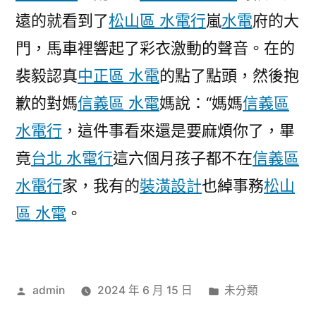
遠的就看到了
松山區 水電行
嵐
水電
府的大
門，馬車裡響起了彩衣激動的聲音。在的
裴毅認真
中正區 水電
的點了點頭，然後抱
歉的對媽
信義區 水電
媽說：“媽媽
信義區
水電行
，這件事看來還是要麻煩你了，畢
竟
台北 水電行
這六個月孩子都不在
信義區
水電行
家，我有的
裝潢設計
也綽事務
松山
區 水電
。
作
分
admin
2024 年 6 月 15 日
未分類
者:
類: