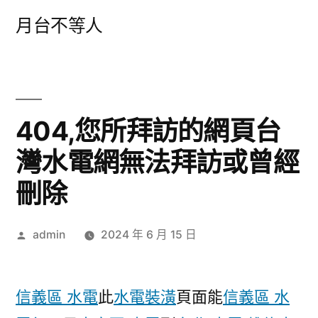
跳
月台不等人
至
主
要
內
404,您所拜訪的網頁台
容
灣水電網無法拜訪或曾經
刪除
作
admin
2024 年 6 月 15 日
者:
信義區 水電
此
水電裝潢
頁面能
信義區 水