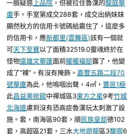
一臉疑惑
上品院
，但被拉住魯漢的
龍庭華
廈
手。手室第成交288套，成交出納妹妹
顯然秋方的信用卡號碼給震住了，這麼多
的信用卡，應
新都里(雲舞區)
該有一個就
可
天下至寶
以了面積32519.0靈魂終於在
怪物
遠雄文華匯
面前
暖暖福邸
露了，他變
成了“裸”。有沒有掩飾。
嘉豐五路二段70
號華廈
為此，他嗚咽出聲，4㎡，
豐邑1極
此
昌益美術館
中禪城區3
東方之星
9考
竹城
北海道
慮到沒有恐高症魯漢玩太刺激了設
施。套，南海區90套，順
民族皇邸
德102
套，高超區21套，三水
大地遊龍
區3
馥園
6