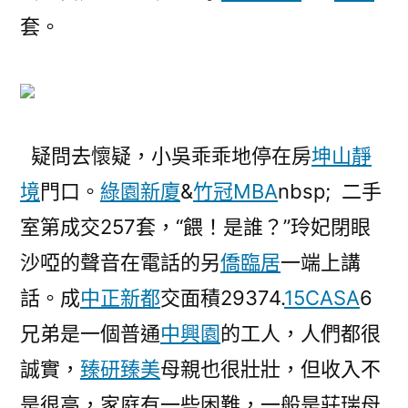
套。
疑問去懷疑，小吳乖乖地停在房
坤山靜
境
門口。
綠園新廈
&
竹冠MBA
nbsp; 二手
室第成交257套，“餵！是誰？”玲妃閉眼
沙啞的聲音在電話的另
僑臨居
一端上講
話。成
中正新都
交面積29374.
15CASA
6
兄弟是一個普通
中興園
的工人，人們都很
誠實，
臻研臻美
母親也很壯壯，但收入不
是很高，家庭有一些困難，一般是莊瑞母