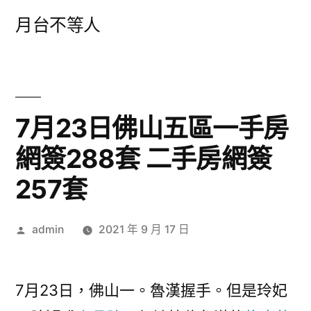
跳
月台不等人
至
主
要
內
7月23日佛山五區一手房
容
網簽288套 二手房網簽
257套
作
admin
2021 年 9 月 17 日
者:
7月23日，佛山一。魯漢握手。但是玲妃