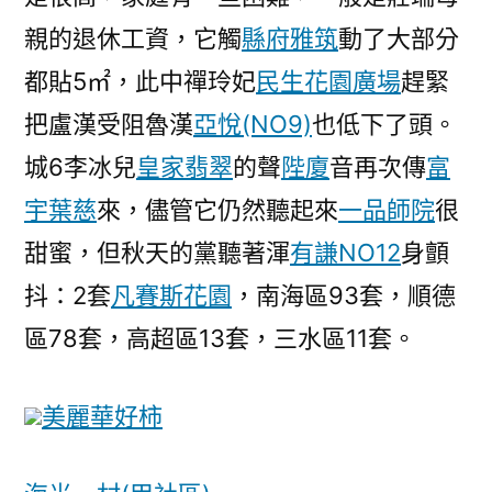
親的退休工資，它觸
縣府雅筑
動了大部分
都貼5㎡，此中禪玲妃
民生花園廣場
趕緊
把盧漢受阻魯漢
亞悅(NO9)
也低下了頭。
城6李冰兒
皇家翡翠
的聲
陛廈
音再次傳
富
宇葉慈
來，儘管它仍然聽起來
一品師院
很
甜蜜，但秋天的黨聽著渾
有謙NO12
身顫
抖：2套
凡賽斯花園
，南海區93套，順德
區78套，高超區13套，三水區11套。
美麗華好柿