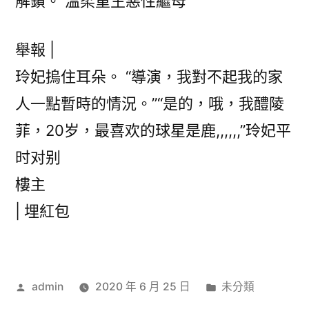
解鎖。 溫柔重生惡性繼母
舉報 |
玲妃摀住耳朵。 “導演，我對不起我的家
人一點暫時的情況。”“是的，哦，我醴陵
菲，20岁，最喜欢的球星是鹿,,,,,,”玲妃平
时对别
樓主
|
埋紅包
作
分
admin
2020 年 6 月 25 日
未分類
者:
類: