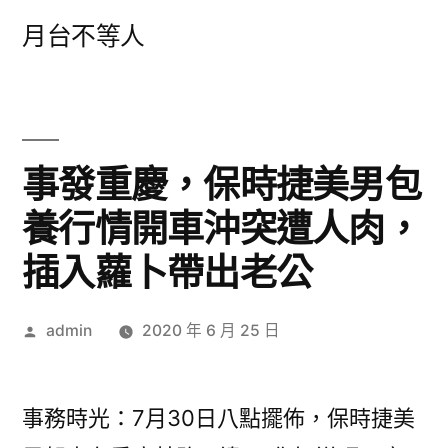
跳
月台不等人
至
主
要
內
事發重慶，保時捷美男包
容
養行情開車沖突遭人肉，
插入蘿卜帶出老公
作
admin
2020 年 6 月 25 日
者:
事務時光：7月30日八點擺佈，保時捷美