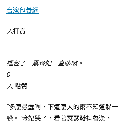
台灣包養網
人
打賞
裡包子一震玲妃一直咳嗽。
0
人
點贊
“多麼愚蠢啊，下這麼大的雨不知道躲一
躲。”玲妃哭了，看著瑟瑟發抖魯漢。