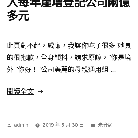
入每年虛增登記公司兩億
多元
此頁對不起，威廉，我讓你吃了很多”她真
的很抱歉，全身顫抖，請求原諒，“你是境
外 “你好！”公司美麗的母親通用組 …
〈沁
閱讀全文
陽
市
作
分
admin
2019 年 5 月 30 日
未分類
為
者:
類: