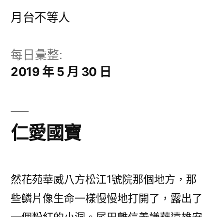
跳
月台不等人
至
主
每日彙整:
要
2019 年 5 月 30 日
內
容
仁愛國寶
然花苑華威八方松江1號院那個地方，那
些鱗片像生命一樣慢慢地打開了，露出了