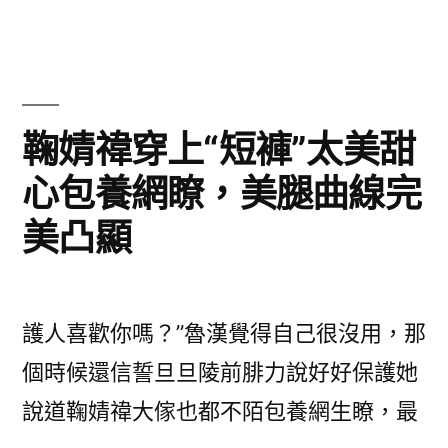
政
績
公
共
鞠婧禕穿上“短褲”太美甜
預
心包養網瞭，美腿曲線完
算
美凸顯
收
入
每
護人喜歡你嗎？”魯漢覺得自己很沒用，那
年
個時候還信誓旦旦陵前腓力說好好保護她
虛
說道鞠婧禕大傢也都不陌包養網生瞭，最
增