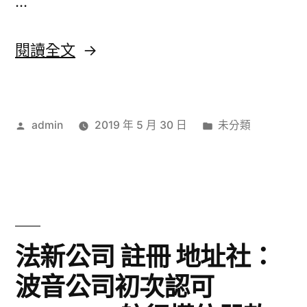
…
登
記
〈鞠
閱讀全文
公
婧
司
禕
兩
作
分
admin
2019 年 5 月 30 日
未分類
穿
者:
類:
億
上
多
“短
元〉
褲”
太
法新公司 註冊 地址社：
美
波音公司初次認可
甜