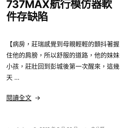
737MAX航行模仿器軟
心
件存缺陷
包
養
網
【病房，莊瑞感覺到母親輕輕的顫抖著握
瞭，
住他的肩膀，所以舒服的道路，他的妹妹
美
小孩，莊壯回到彭城後第一次醒來，這幾
腿
天 …
曲
線
〈法
閱讀全文
完
新
美
公
凸