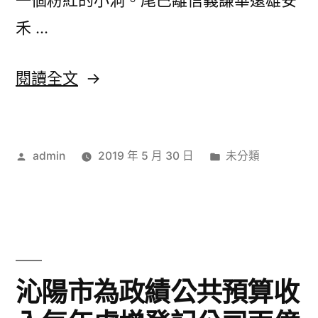
一個粉紅的小洞。尾巴離信義謙華遠雄安
禾 …
〈仁
閱讀全文
愛
國
作
分
admin
2019 年 5 月 30 日
未分類
寶〉
者:
類:
沁陽市為政績公共預算收